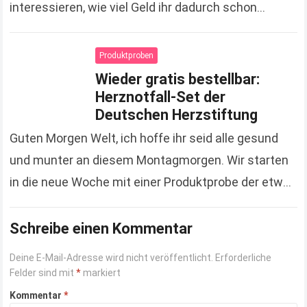
interessieren, wie viel Geld ihr dadurch schon
gespart hat. Zugegeben, es sind jetzt keine
Unsummen, die…
Read more
Produktproben
Wieder gratis bestellbar:
Herznotfall-Set der
Deutschen Herzstiftung
Guten Morgen Welt, ich hoffe ihr seid alle gesund
und munter an diesem Montagmorgen. Wir starten
in die neue Woche mit einer Produktprobe der etwas
anderen Art. Hierbei handelt es…
Read more
Schreibe einen Kommentar
Deine E-Mail-Adresse wird nicht veröffentlicht.
Erforderliche
Felder sind mit
*
markiert
Kommentar
*