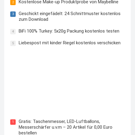
Kostenlose Make-up Produktprobe von Maybelline
2
Geschickt eingefädelt: 24 Schnittmuster kostenlos
3
zum Download
BiFi 100% Turkey: 5x20g Packung kostenlos testen
4
Liebespost mit kinder Riegel kostenlos verschicken
5
Kostenloses Check24 Trikot zur Fußball EM 2024 von
Puma
Gratis: Taschenmesser, LED-Luftballons,
1
Messerschärfer u.v.m – 20 Artikel für 0,00 Euro
bestellen