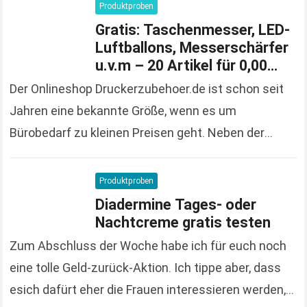
solange der Vorrat reicht und 100%…
Read more
Produktproben
Gratis: Taschenmesser, LED-
Luftballons, Messerschärfer
u.v.m – 20 Artikel für 0,00
Euro bestellen
Der Onlineshop Druckerzubehoer.de ist schon seit
Jahren eine bekannte Größe, wenn es um
Bürobedarf zu kleinen Preisen geht. Neben der
großen und vielfältigen Produktpalette macht der
Onlineshop auch immer wieder…
Read more
Produktproben
Diadermine Tages- oder
Nachtcreme gratis testen
Zum Abschluss der Woche habe ich für euch noch
eine tolle Geld-zurück-Aktion. Ich tippe aber, dass
esich dafürt eher die Frauen interessieren werden,