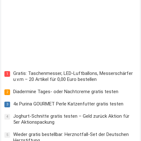
Kostenloses Check24 Trikot zur Fußball EM 2024 von Puma
Gratis: Taschenmesser, LED-Luftballons, Messerschärfer
1
u.v.m – 20 Artikel für 0,00 Euro bestellen
Diadermine Tages- oder Nachtcreme gratis testen
2
4x Purina GOURMET Perle Katzenfutter gratis testen
3
Joghurt-Schnitte gratis testen – Geld zurück Aktion für
4
5er Aktionspackung
Wieder gratis bestellbar: Herznotfall-Set der Deutschen
5
Herzstiftung