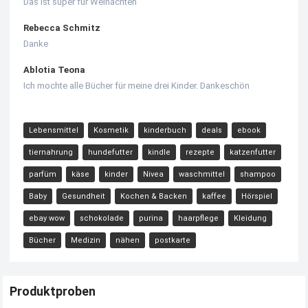
Das ist super für Weinachten
Rebecca Schmitz
Danke
Ablotia Teona
Ich mochte alle Bücher für meine drei Kinder. Dankeschön
Lebensmittel
Kosmetik
kinderbuch
deals
ebook
tiernahrung
hundefutter
kindle
rezepte
katzenfutter
parfüm
käse
kinder
Nivea
waschmittel
shampoo
Baby
Gesundheit
Kochen & Backen
kaffee
Hörspiel
ebay wow
schokolade
purina
haarpflege
Kleidung
Bücher
Medizin
nähen
postkarte
Produktproben