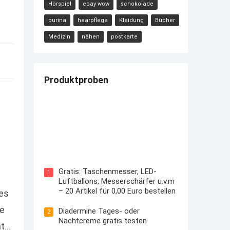
Hörspiel
ebay wow
schokolade
purina
haarpflege
Kleidung
Bücher
Medizin
nähen
postkarte
Produktproben
Kostenloses Check24 Trikot zur
Fußball EM 2024 von Puma
Gratis: Taschenmesser, LED-
1
Luftballons, Messerschärfer u.v.m
– 20 Artikel für 0,00 Euro bestellen
ses
ie
Diadermine Tages- oder
2
Nachtcreme gratis testen
at