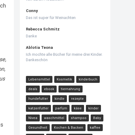
ach
Conny
Das ist super für Weinachten
Rebecca Schmitz
Danke
Ablotia Teona
Ich mochte alle Bücher für meine drei Kinder.
se,
Dankeschön
on,
us
Lebensmittel
Kosmetik
kinderbuch
deals
ebook
tiernahrung
hundefutter
kindle
rezepte
katzenfutter
parfüm
käse
kinder
Nivea
waschmittel
shampoo
Baby
ns
Gesundheit
Kochen & Backen
kaffee