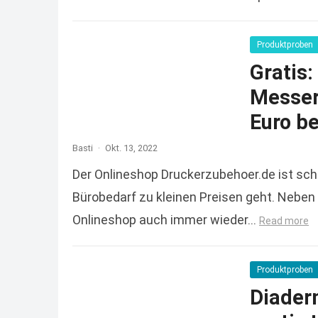
reicht und
Produktproben
Gratis
Messers
Euro be
Basti
·
Okt. 13, 2022
Der Onlineshop Druckerzubehoer.de ist sc
Bürobedarf zu kleinen Preisen geht. Neben 
Onlineshop auch immer wieder…
Read more
Produktproben
Diader