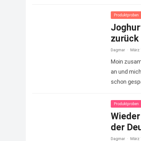
Produktproben
Joghurt
zurück
Dagmar
·
März 
Moin zusam
an und mich 
schon gespa
Read more
Produktproben
Wieder 
der De
Dagmar
·
März 