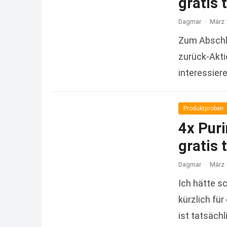
gratis 
Dagmar
·
März 
Zum Abschlu
zurück-Aktio
interessier
Read more
Produktproben
4x Pur
gratis 
Dagmar
·
März 
Ich hätte s
kürzlich für
ist tatsäch