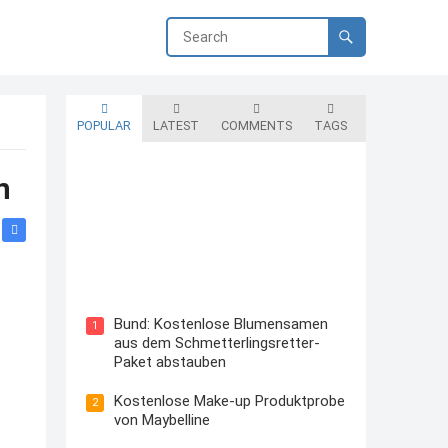
POPULAR
LATEST
COMMENTS
TAGS
n
Blutzuckermessgerät kostenlos
testen und behalten
Bund: Kostenlose Blumensamen
1
aus dem Schmetterlingsretter-
Paket abstauben
Kostenlose Make-up Produktprobe
2
von Maybelline