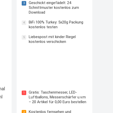
Geschickt eingefädelt: 24
3
Schnittmuster kostenlos zum
Download
BiFi 100% Turkey: 5x20g Packung
4
kostenlos testen
Liebespost mit kinder Riegel
5
kostenlos verschicken
Kostenloses Check24 Trikot zur
Fußball EM 2024 von Puma
mal
Gratis: Taschenmesser, LED-
1
hl
Luftballons, Messerschärfer u.v.m
– 20 Artikel für 0,00 Euro bestellen
Kostenlos fernsehen und
2