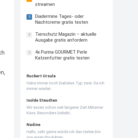
streamen
Diadermine Tages- oder
3
Nachtcreme gratis testen
Tierschutz Magazin – aktuelle
4
Ausgabe gratis anfordern
4x Purina GOURMET Perle
ch
5
Katzenfutter gratis testen
n,
Ruckert Ursula
Habe immer noch Diabetes Typ zwei. Da ich
immer wieder…
Isolde Steudten
Wir essen schon seit längerer Zeit Milramer
Käse. Besonders beliebt…
Nadine
Hallo, sehr gerne würde ich das testen,bin
von euren Produkten…