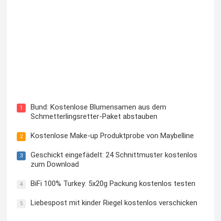
Blutzuckermessgerät kostenlos testen und behalten
Bund: Kostenlose Blumensamen aus dem
1
Schmetterlingsretter-Paket abstauben
Kostenlose Make-up Produktprobe von Maybelline
2
Geschickt eingefädelt: 24 Schnittmuster kostenlos
3
zum Download
BiFi 100% Turkey: 5x20g Packung kostenlos testen
4
Liebespost mit kinder Riegel kostenlos verschicken
5