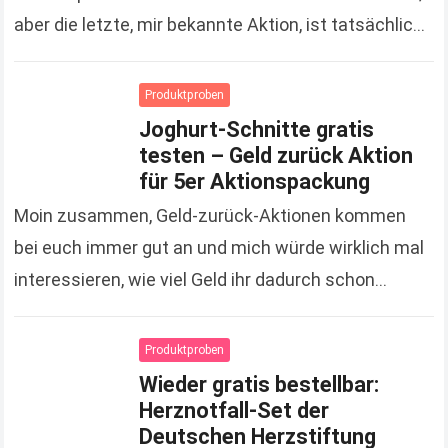
aber die letzte, mir bekannte Aktion, ist tatsächlich
schon gute 3 Monate her. Um so…
Read more
Produktproben
Joghurt-Schnitte gratis
testen – Geld zurück Aktion
für 5er Aktionspackung
Moin zusammen, Geld-zurück-Aktionen kommen
bei euch immer gut an und mich würde wirklich mal
interessieren, wie viel Geld ihr dadurch schon
gespart hat. Zugegeben, es sind jetzt keine
Unsummen, die…
Read more
Produktproben
Wieder gratis bestellbar:
Herznotfall-Set der
Deutschen Herzstiftung