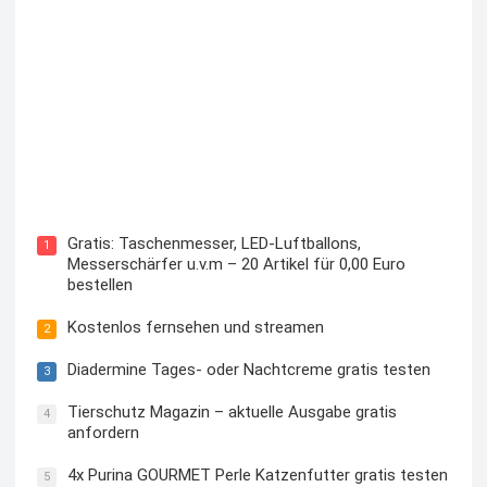
Kostenloses Check24 Trikot zur Fußball EM 2024 von
Puma
Gratis: Taschenmesser, LED-Luftballons,
1
Messerschärfer u.v.m – 20 Artikel für 0,00 Euro
bestellen
Kostenlos fernsehen und streamen
2
Diadermine Tages- oder Nachtcreme gratis testen
3
Tierschutz Magazin – aktuelle Ausgabe gratis
4
anfordern
4x Purina GOURMET Perle Katzenfutter gratis testen
5