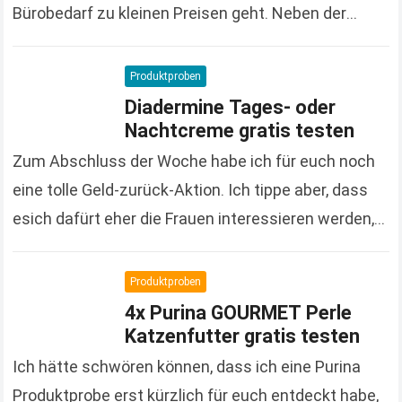
Bürobedarf zu kleinen Preisen geht. Neben der
großen und vielfältigen Produktpalette macht der
Onlineshop auch immer wieder…
Read more
Produktproben
Diadermine Tages- oder
Nachtcreme gratis testen
Zum Abschluss der Woche habe ich für euch noch
eine tolle Geld-zurück-Aktion. Ich tippe aber, dass
esich dafürt eher die Frauen interessieren werden,
denn es handelt sich um Kosmetikprodukte der…
Read more
Produktproben
4x Purina GOURMET Perle
Katzenfutter gratis testen
Ich hätte schwören können, dass ich eine Purina
Produktprobe erst kürzlich für euch entdeckt habe,