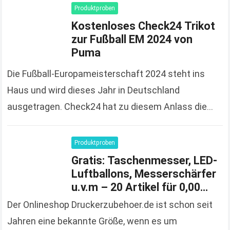
Produktproben
Kostenloses Check24 Trikot
zur Fußball EM 2024 von
Puma
Die Fußball-Europameisterschaft 2024 steht ins
Haus und wird dieses Jahr in Deutschland
ausgetragen. Check24 hat zu diesem Anlass die
Spendierhosen an und verschenkt Fußball-Trikots,
solange der Vorrat reicht und 100%…
Read more
Produktproben
Gratis: Taschenmesser, LED-
Luftballons, Messerschärfer
u.v.m – 20 Artikel für 0,00
Euro bestellen
Der Onlineshop Druckerzubehoer.de ist schon seit
Jahren eine bekannte Größe, wenn es um