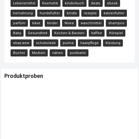
Lebensmittel
Kosmetik
kinderbuch
deals
ebook
tiernahrung
hundefutter
kindle
rezepte
katzenfutter
parfüm
käse
kinder
Nivea
waschmittel
shampoo
Baby
Gesundheit
Kochen & Backen
kaffee
Hörspiel
ebay wow
schokolade
purina
haarpflege
Kleidung
Bücher
Medizin
nähen
postkarte
Produktproben