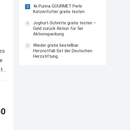
4x Purina GOURMET Perle
3
Katzenfutter gratis testen
Joghurt-Schnitte gratis testen –
4
Geld zurück Aktion für 5er
Aktionspackung
Wieder gratis bestellbar:
5
ses
Herznotfall-Set der Deutschen
Herzstiftung
ie
at
00