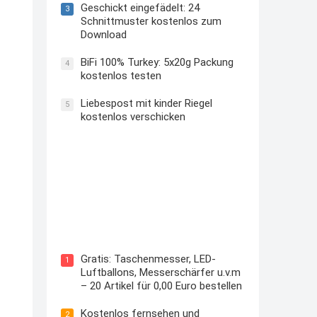
Geschickt eingefädelt: 24
3
Schnittmuster kostenlos zum
Download
BiFi 100% Turkey: 5x20g Packung
4
kostenlos testen
Liebespost mit kinder Riegel
5
kostenlos verschicken
Kostenloses Check24 Trikot zur
Fußball EM 2024 von Puma
Gratis: Taschenmesser, LED-
1
Luftballons, Messerschärfer u.v.m
– 20 Artikel für 0,00 Euro bestellen
Kostenlos fernsehen und
2