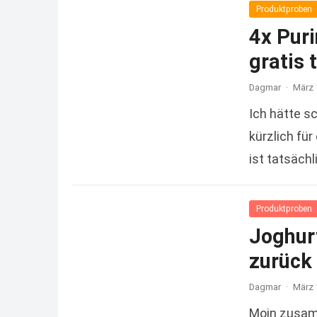
Produktproben
4x Pur
gratis 
Dagmar
·
März 
Ich hätte s
kürzlich für
ist tatsäch
Produktproben
Joghurt
zurück
Dagmar
·
März 
Moin zusam