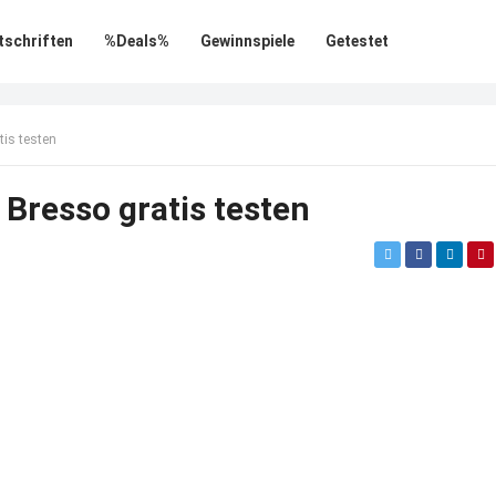
tschriften
%Deals%
Gewinnspiele
Getestet
tis testen
 Bresso gratis testen