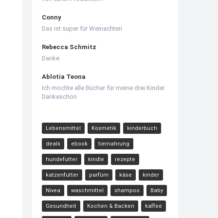
Conny
Das ist super für Weinachten
Rebecca Schmitz
Danke
Ablotia Teona
Ich mochte alle Bücher für meine drei Kinder.
Dankeschön
Lebensmittel
Kosmetik
kinderbuch
deals
ebook
tiernahrung
hundefutter
kindle
rezepte
katzenfutter
parfüm
käse
kinder
Nivea
waschmittel
shampoo
Baby
Gesundheit
Kochen & Backen
kaffee