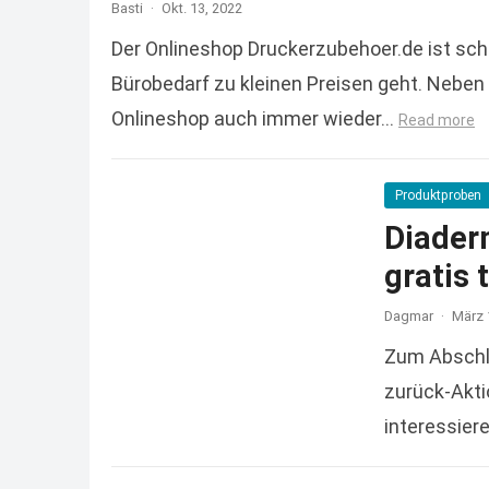
Basti
·
Okt. 13, 2022
Der Onlineshop Druckerzubehoer.de ist sc
Bürobedarf zu kleinen Preisen geht. Neben 
Onlineshop auch immer wieder…
Read more
Produktproben
Diader
gratis 
Dagmar
·
März 
Zum Abschlu
zurück-Aktio
interessier
Read more