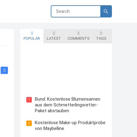
POPULAR
LATEST
COMMENTS
TAGS
Blutzuckermessgerät kostenlos
testen und behalten
Bund: Kostenlose Blumensamen
1
aus dem Schmetterlingsretter-
Paket abstauben
Kostenlose Make-up Produktprobe
2
von Maybelline