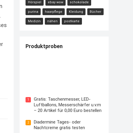
Hörspiel
ebay wow
schokolade
n
purina
haarpflege
Kleidung
Bücher
.
Medizin
nähen
postkarte
ses
er
Produktproben
Kostenloses Check24 Trikot zur
Fußball EM 2024 von Puma
Gratis: Taschenmesser, LED-
1
Luftballons, Messerschärfer u.v.m
– 20 Artikel für 0,00 Euro bestellen
Diadermine Tages- oder
2
Nachtcreme gratis testen