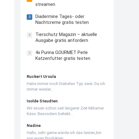
streamen
Diadermine Tages- oder
3
Nachtcreme gratis testen
Tierschutz Magazin – aktuelle
4
Ausgabe gratis anfordern
4x Purina GOURMET Perle
5
Katzenfutter gratis testen
Ruckert Ursula
Habe immer noch Diabetes Typ zwei. Da ich
immer wieder…
Isolde Steudten
Wir essen schon seit längerer Zeit Milramer
Käse. Besonders beliebt…
Nadine
Hallo, sehr gerne würde ich das testen,bin
von euren Produkten…