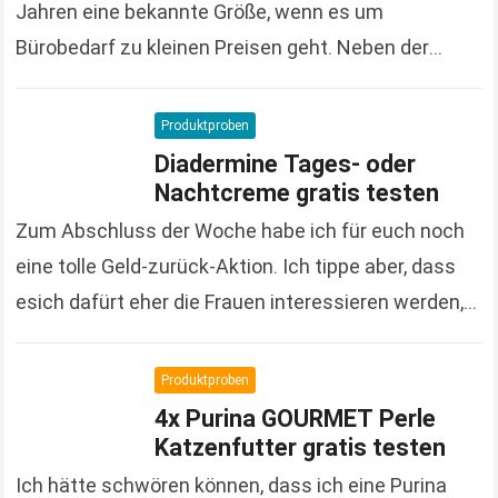
Jahren eine bekannte Größe, wenn es um
Bürobedarf zu kleinen Preisen geht. Neben der
großen und vielfältigen Produktpalette macht der
Onlineshop auch immer wieder…
Read more
Produktproben
Diadermine Tages- oder
Nachtcreme gratis testen
Zum Abschluss der Woche habe ich für euch noch
eine tolle Geld-zurück-Aktion. Ich tippe aber, dass
esich dafürt eher die Frauen interessieren werden,
denn es handelt sich um Kosmetikprodukte der…
Read more
Produktproben
4x Purina GOURMET Perle
Katzenfutter gratis testen
Ich hätte schwören können, dass ich eine Purina