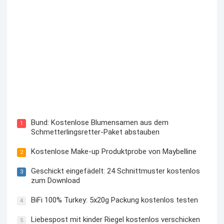
Blutzuckermessgerät kostenlos testen und behalten
Bund: Kostenlose Blumensamen aus dem
1
Schmetterlingsretter-Paket abstauben
Kostenlose Make-up Produktprobe von Maybelline
2
Geschickt eingefädelt: 24 Schnittmuster kostenlos
3
zum Download
BiFi 100% Turkey: 5x20g Packung kostenlos testen
4
Liebespost mit kinder Riegel kostenlos verschicken
5