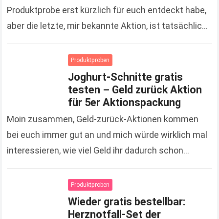
Produktprobe erst kürzlich für euch entdeckt habe,
aber die letzte, mir bekannte Aktion, ist tatsächlich
schon gute 3 Monate her. Um so…
Read more
Produktproben
Joghurt-Schnitte gratis
testen – Geld zurück Aktion
für 5er Aktionspackung
Moin zusammen, Geld-zurück-Aktionen kommen
bei euch immer gut an und mich würde wirklich mal
interessieren, wie viel Geld ihr dadurch schon
gespart hat. Zugegeben, es sind jetzt keine
Unsummen, die…
Read more
Produktproben
Wieder gratis bestellbar:
Herznotfall-Set der