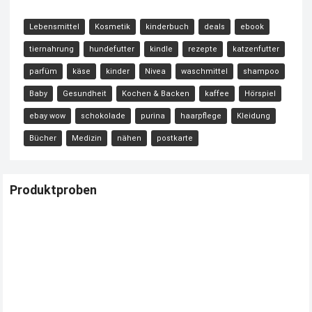
Lebensmittel
Kosmetik
kinderbuch
deals
ebook
tiernahrung
hundefutter
kindle
rezepte
katzenfutter
parfüm
käse
kinder
Nivea
waschmittel
shampoo
Baby
Gesundheit
Kochen & Backen
kaffee
Hörspiel
ebay wow
schokolade
purina
haarpflege
Kleidung
Bücher
Medizin
nähen
postkarte
Produktproben