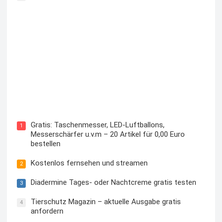
Kostenloses Check24 Trikot zur Fußball EM 2024 von
Puma
Gratis: Taschenmesser, LED-Luftballons,
1
Messerschärfer u.v.m – 20 Artikel für 0,00 Euro
bestellen
Kostenlos fernsehen und streamen
2
Diadermine Tages- oder Nachtcreme gratis testen
3
Tierschutz Magazin – aktuelle Ausgabe gratis
4
anfordern