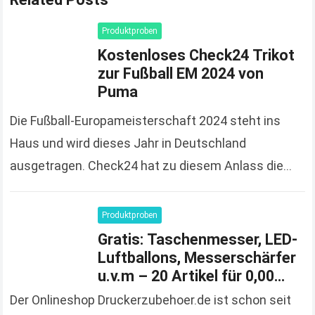
Produktproben
Kostenloses Check24 Trikot
zur Fußball EM 2024 von
Puma
Die Fußball-Europameisterschaft 2024 steht ins
Haus und wird dieses Jahr in Deutschland
ausgetragen. Check24 hat zu diesem Anlass die
Spendierhosen an und verschenkt Fußball-Trikots,
solange der Vorrat reicht und 100%…
Read more
Produktproben
Gratis: Taschenmesser, LED-
Luftballons, Messerschärfer
u.v.m – 20 Artikel für 0,00
Euro bestellen
Der Onlineshop Druckerzubehoer.de ist schon seit