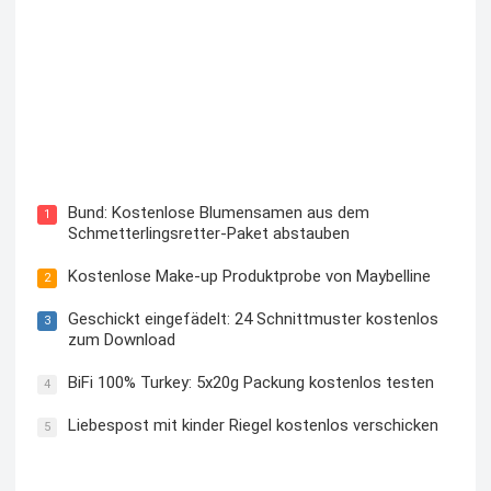
Blutzuckermessgerät kostenlos testen und behalten
Bund: Kostenlose Blumensamen aus dem
1
Schmetterlingsretter-Paket abstauben
Kostenlose Make-up Produktprobe von Maybelline
2
Geschickt eingefädelt: 24 Schnittmuster kostenlos
3
zum Download
BiFi 100% Turkey: 5x20g Packung kostenlos testen
4
Liebespost mit kinder Riegel kostenlos verschicken
5