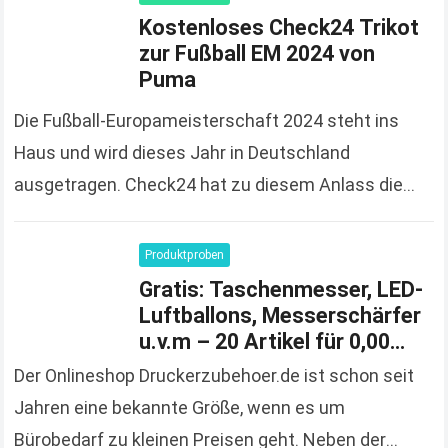
Kostenloses Check24 Trikot
zur Fußball EM 2024 von
Puma
Die Fußball-Europameisterschaft 2024 steht ins
Haus und wird dieses Jahr in Deutschland
ausgetragen. Check24 hat zu diesem Anlass die
Spendierhosen an und verschenkt Fußball-Trikots,
solange der Vorrat reicht und 100%…
Read more
Produktproben
Gratis: Taschenmesser, LED-
Luftballons, Messerschärfer
u.v.m – 20 Artikel für 0,00
Euro bestellen
Der Onlineshop Druckerzubehoer.de ist schon seit
Jahren eine bekannte Größe, wenn es um
Bürobedarf zu kleinen Preisen geht. Neben der