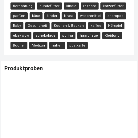
tiernahrung
hundefutter
kindle
rezepte
katzenfutter
parfüm
käse
kinder
Nivea
waschmittel
shampoo
Baby
Gesundheit
Kochen & Backen
kaffee
Hörspiel
ebay wow
schokolade
purina
haarpflege
Kleidung
Bücher
Medizin
nähen
postkarte
Produktproben
Kostenloses Check24 Trikot zur Fußball EM 2024 von Puma