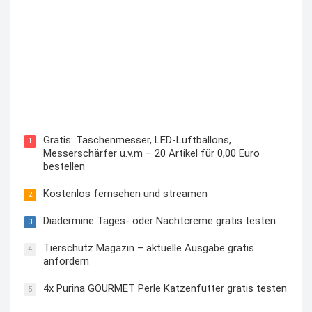
Kostenloses Check24 Trikot zur Fußball EM 2024 von
Puma
Gratis: Taschenmesser, LED-Luftballons,
1
Messerschärfer u.v.m – 20 Artikel für 0,00 Euro
bestellen
Kostenlos fernsehen und streamen
2
Diadermine Tages- oder Nachtcreme gratis testen
3
Tierschutz Magazin – aktuelle Ausgabe gratis
4
anfordern
4x Purina GOURMET Perle Katzenfutter gratis testen
5