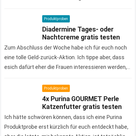
großen und vielfältigen Produktpalette macht der
Onlineshop auch immer wieder…
Read more
Produktproben
Diadermine Tages- oder
Nachtcreme gratis testen
Zum Abschluss der Woche habe ich für euch noch
eine tolle Geld-zurück-Aktion. Ich tippe aber, dass
esich dafürt eher die Frauen interessieren werden,
denn es handelt sich um Kosmetikprodukte der…
Read more
Produktproben
4x Purina GOURMET Perle
Katzenfutter gratis testen
Ich hätte schwören können, dass ich eine Purina
Produktprobe erst kürzlich für euch entdeckt habe,