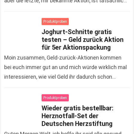
aber die letzte, mir bekannte Aktion, ist tatsächlich
schon gute 3 Monate her. Um so…
Read more
Produktproben
Joghurt-Schnitte gratis
testen – Geld zurück Aktion
für 5er Aktionspackung
Moin zusammen, Geld-zurück-Aktionen kommen
bei euch immer gut an und mich würde wirklich mal
interessieren, wie viel Geld ihr dadurch schon
gespart hat. Zugegeben, es sind jetzt keine
Unsummen, die…
Read more
Produktproben
Wieder gratis bestellbar:
Herznotfall-Set der
Deutschen Herzstiftung
Guten Morgen Welt, ich hoffe ihr seid alle gesund