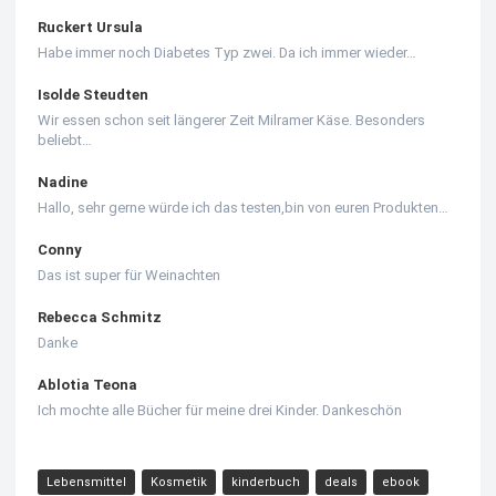
Ruckert Ursula
Habe immer noch Diabetes Typ zwei. Da ich immer wieder…
Isolde Steudten
Wir essen schon seit längerer Zeit Milramer Käse. Besonders
beliebt…
Nadine
Hallo, sehr gerne würde ich das testen,bin von euren Produkten…
Conny
Das ist super für Weinachten
Rebecca Schmitz
Danke
Ablotia Teona
Ich mochte alle Bücher für meine drei Kinder. Dankeschön
Lebensmittel
Kosmetik
kinderbuch
deals
ebook