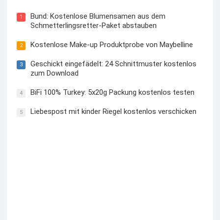
Bund: Kostenlose Blumensamen aus dem
1
Schmetterlingsretter-Paket abstauben
Kostenlose Make-up Produktprobe von Maybelline
2
Geschickt eingefädelt: 24 Schnittmuster kostenlos
3
zum Download
BiFi 100% Turkey: 5x20g Packung kostenlos testen
4
Liebespost mit kinder Riegel kostenlos verschicken
5
Kostenloses Check24 Trikot zur Fußball EM 2024 von
Puma