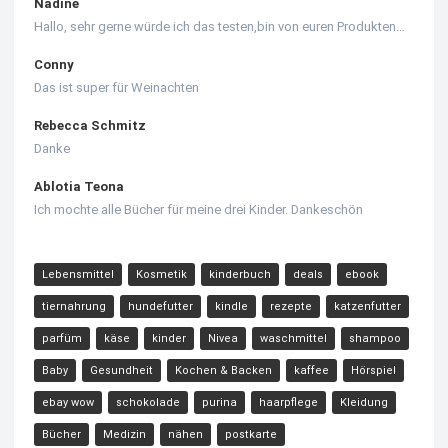
Nadine
Hallo, sehr gerne würde ich das testen,bin von euren Produkten…
Conny
Das ist super für Weinachten
Rebecca Schmitz
Danke
Ablotia Teona
Ich mochte alle Bücher für meine drei Kinder. Dankeschön
Lebensmittel
Kosmetik
kinderbuch
deals
ebook
tiernahrung
hundefutter
kindle
rezepte
katzenfutter
parfüm
käse
kinder
Nivea
waschmittel
shampoo
Baby
Gesundheit
Kochen & Backen
kaffee
Hörspiel
ebay wow
schokolade
purina
haarpflege
Kleidung
Bücher
Medizin
nähen
postkarte