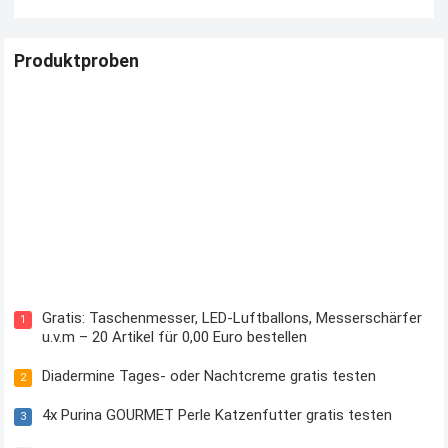
Produktproben
Kostenloses Check24 Trikot zur Fußball EM 2024 von Puma
Gratis: Taschenmesser, LED-Luftballons, Messerschärfer
1
u.v.m – 20 Artikel für 0,00 Euro bestellen
Diadermine Tages- oder Nachtcreme gratis testen
2
4x Purina GOURMET Perle Katzenfutter gratis testen
3