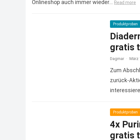
Onlineshop auch immer wieder…
Read more
Produktproben
Diader
gratis 
Dagmar
·
März 
Zum Abschlu
zurück-Aktio
interessier
Read more
Produktproben
4x Pur
gratis 