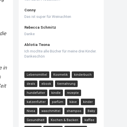
Conny
Das ist super für Weinachten
Rebecca Schmitz
die
Danke
Ablotia Teona
Ich mochte alle Bücher für meine drei Kinder.
Dankeschön
 in
Lebensmittel
Kosmetik
kinderbuch
s
deals
ebook
tiernahrung
eit
hundefutter
kindle
rezepte
katzenfutter
parfüm
käse
kinder
Nivea
waschmittel
shampoo
Baby
Gesundheit
Kochen & Backen
kaffee