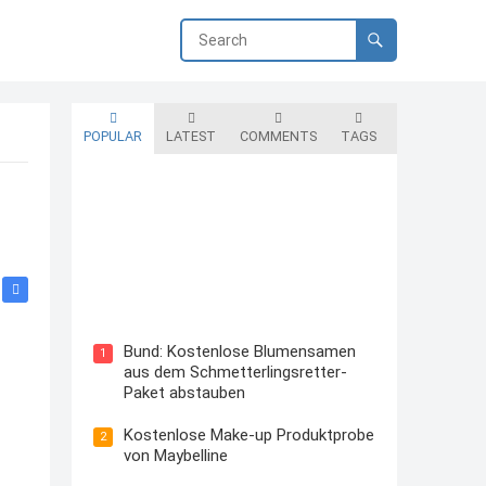
POPULAR
LATEST
COMMENTS
TAGS
Blutzuckermessgerät kostenlos
testen und behalten
Bund: Kostenlose Blumensamen
1
aus dem Schmetterlingsretter-
Paket abstauben
Kostenlose Make-up Produktprobe
2
von Maybelline