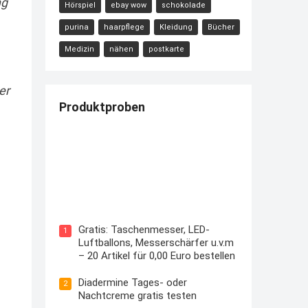
ng
Hörspiel
ebay wow
schokolade
purina
haarpflege
Kleidung
Bücher
Medizin
nähen
postkarte
er
Produktproben
Kostenloses Check24 Trikot zur
Fußball EM 2024 von Puma
Gratis: Taschenmesser, LED-
1
Luftballons, Messerschärfer u.v.m
– 20 Artikel für 0,00 Euro bestellen
Diadermine Tages- oder
2
Nachtcreme gratis testen