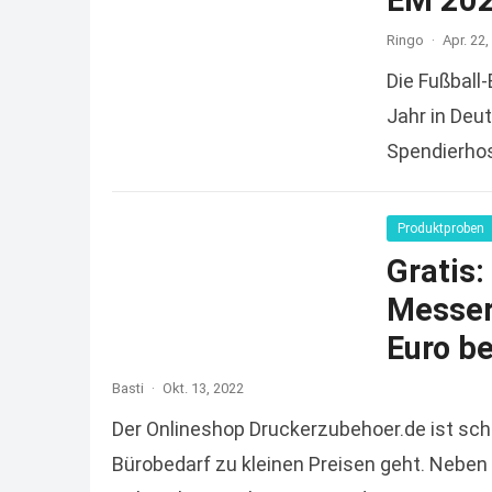
EM 202
Ringo
·
Apr. 22,
Die Fußball
Jahr in Deu
Spendierhos
reicht und
Produktproben
Gratis
Messers
Euro be
Basti
·
Okt. 13, 2022
Der Onlineshop Druckerzubehoer.de ist sc
Bürobedarf zu kleinen Preisen geht. Neben 