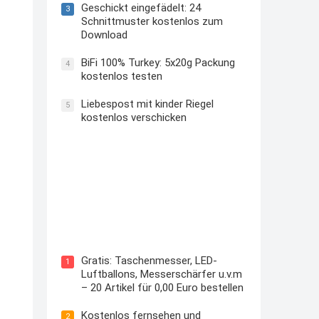
Geschickt eingefädelt: 24
3
Schnittmuster kostenlos zum
Download
BiFi 100% Turkey: 5x20g Packung
4
kostenlos testen
Liebespost mit kinder Riegel
5
kostenlos verschicken
Kostenloses Check24 Trikot zur
Fußball EM 2024 von Puma
Gratis: Taschenmesser, LED-
1
Luftballons, Messerschärfer u.v.m
– 20 Artikel für 0,00 Euro bestellen
Kostenlos fernsehen und
2