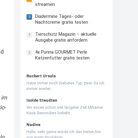
streamen
Diadermine Tages- oder
3
Nachtcreme gratis testen
Tierschutz Magazin – aktuelle
4
Ausgabe gratis anfordern
nd
4x Purina GOURMET Perle
5
Katzenfutter gratis testen
Ruckert Ursula
Habe immer noch Diabetes Typ zwei. Da ich
immer wieder…
 im
Isolde Steudten
io-
Wir essen schon seit längerer Zeit Milramer
Käse. Besonders beliebt…
Nadine
Hallo, sehr gerne würde ich das testen,bin
lg
von euren Produkten…