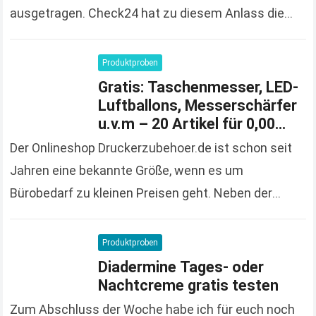
ausgetragen. Check24 hat zu diesem Anlass die
Spendierhosen an und verschenkt Fußball-Trikots,
solange der Vorrat reicht und 100%…
Read more
Produktproben
Gratis: Taschenmesser, LED-
Luftballons, Messerschärfer
u.v.m – 20 Artikel für 0,00
Euro bestellen
Der Onlineshop Druckerzubehoer.de ist schon seit
Jahren eine bekannte Größe, wenn es um
Bürobedarf zu kleinen Preisen geht. Neben der
großen und vielfältigen Produktpalette macht der
Onlineshop auch immer wieder…
Read more
Produktproben
Diadermine Tages- oder
Nachtcreme gratis testen
Zum Abschluss der Woche habe ich für euch noch