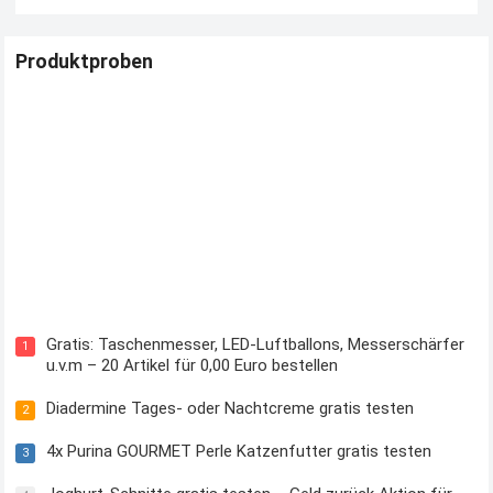
Produktproben
Kostenloses Check24 Trikot zur Fußball EM 2024 von Puma
Gratis: Taschenmesser, LED-Luftballons, Messerschärfer
1
u.v.m – 20 Artikel für 0,00 Euro bestellen
Diadermine Tages- oder Nachtcreme gratis testen
2
4x Purina GOURMET Perle Katzenfutter gratis testen
3