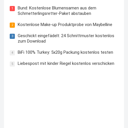
Bund: Kostenlose Blumensamen aus dem
1
Schmetterlingsretter-Paket abstauben
Kostenlose Make-up Produktprobe von Maybelline
2
Geschickt eingefädelt: 24 Schnittmuster kostenlos
3
zum Download
BiFi 100% Turkey: 5x20g Packung kostenlos testen
4
Liebespost mit kinder Riegel kostenlos verschicken
5
Kostenloses Check24 Trikot zur Fußball EM 2024 von
Puma