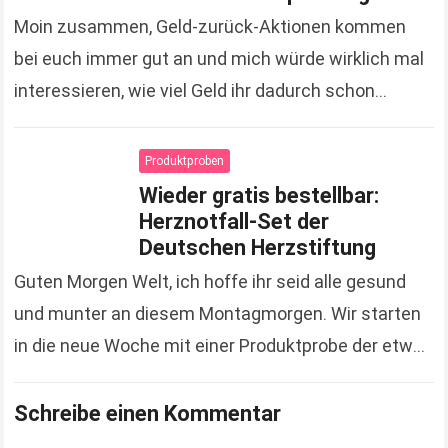
Moin zusammen, Geld-zurück-Aktionen kommen
bei euch immer gut an und mich würde wirklich mal
interessieren, wie viel Geld ihr dadurch schon
gespart hat. Zugegeben, es sind jetzt keine
Unsummen, die…
Read more
Produktproben
Wieder gratis bestellbar:
Herznotfall-Set der
Deutschen Herzstiftung
Guten Morgen Welt, ich hoffe ihr seid alle gesund
und munter an diesem Montagmorgen. Wir starten
in die neue Woche mit einer Produktprobe der etwas
anderen Art. Hierbei handelt es…
Read more
Schreibe einen Kommentar