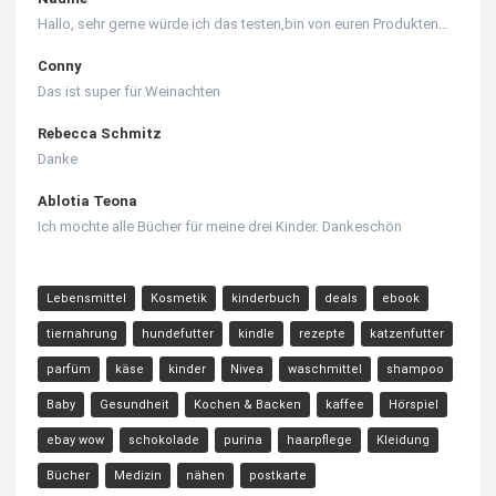
Hallo, sehr gerne würde ich das testen,bin von euren Produkten…
Conny
Das ist super für Weinachten
Rebecca Schmitz
Danke
Ablotia Teona
Ich mochte alle Bücher für meine drei Kinder. Dankeschön
Lebensmittel
Kosmetik
kinderbuch
deals
ebook
tiernahrung
hundefutter
kindle
rezepte
katzenfutter
parfüm
käse
kinder
Nivea
waschmittel
shampoo
Baby
Gesundheit
Kochen & Backen
kaffee
Hörspiel
ebay wow
schokolade
purina
haarpflege
Kleidung
Bücher
Medizin
nähen
postkarte