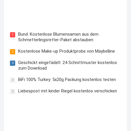
Blutzuckermessgerät kostenlos testen und behalten
Bund: Kostenlose Blumensamen aus dem
1
Schmetterlingsretter-Paket abstauben
Kostenlose Make-up Produktprobe von Maybelline
2
Geschickt eingefädelt: 24 Schnittmuster kostenlos
3
zum Download
BiFi 100% Turkey: 5x20g Packung kostenlos testen
4
Liebespost mit kinder Riegel kostenlos verschicken
5