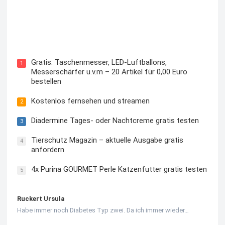
Kostenloses Check24 Trikot zur Fußball EM 2024 von
Puma
Gratis: Taschenmesser, LED-Luftballons,
1
Messerschärfer u.v.m – 20 Artikel für 0,00 Euro
bestellen
Kostenlos fernsehen und streamen
2
Diadermine Tages- oder Nachtcreme gratis testen
3
Tierschutz Magazin – aktuelle Ausgabe gratis
4
anfordern
4x Purina GOURMET Perle Katzenfutter gratis testen
5
Ruckert Ursula
Habe immer noch Diabetes Typ zwei. Da ich immer wieder…