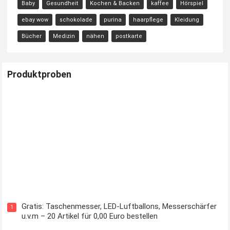
Baby
Gesundheit
Kochen & Backen
kaffee
Hörspiel
ebay wow
schokolade
purina
haarpflege
Kleidung
Bücher
Medizin
nähen
postkarte
Produktproben
Kostenloses Check24 Trikot zur Fußball EM 2024 von Puma
Gratis: Taschenmesser, LED-Luftballons, Messerschärfer
1
u.v.m – 20 Artikel für 0,00 Euro bestellen