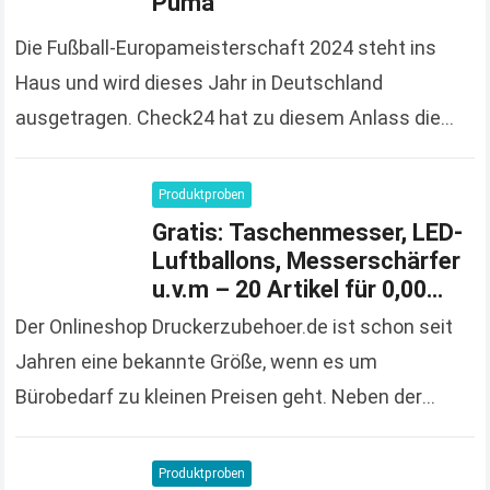
Puma
Die Fußball-Europameisterschaft 2024 steht ins
Haus und wird dieses Jahr in Deutschland
ausgetragen. Check24 hat zu diesem Anlass die
Spendierhosen an und verschenkt Fußball-Trikots,
solange der Vorrat reicht und 100%…
Read more
Produktproben
Gratis: Taschenmesser, LED-
Luftballons, Messerschärfer
u.v.m – 20 Artikel für 0,00
Euro bestellen
Der Onlineshop Druckerzubehoer.de ist schon seit
Jahren eine bekannte Größe, wenn es um
Bürobedarf zu kleinen Preisen geht. Neben der
großen und vielfältigen Produktpalette macht der
Onlineshop auch immer wieder…
Read more
Produktproben