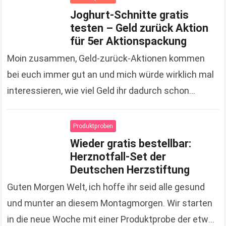
Joghurt-Schnitte gratis
testen – Geld zurück Aktion
für 5er Aktionspackung
Moin zusammen, Geld-zurück-Aktionen kommen
bei euch immer gut an und mich würde wirklich mal
interessieren, wie viel Geld ihr dadurch schon
gespart hat. Zugegeben, es sind jetzt keine
Unsummen, die…
Read more
Produktproben
Wieder gratis bestellbar:
Herznotfall-Set der
Deutschen Herzstiftung
Guten Morgen Welt, ich hoffe ihr seid alle gesund
und munter an diesem Montagmorgen. Wir starten
in die neue Woche mit einer Produktprobe der etwas