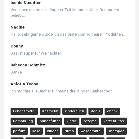
Isolde Steudten
Wir essen schon seit längerer Zeit Milramer Käse. Besonders
beliebt…
Nadine
Hallo, sehr gerne würde ich das testen,bin von euren Produkten…
Conny
Das ist super für Weinachten
Rebecca Schmitz
Danke
Ablotia Teona
Ich mochte alle Bücher für meine drei Kinder. Dankeschön
Lebensmittel
Kosmetik
kinderbuch
deals
ebook
tiernahrung
hundefutter
kindle
rezepte
katzenfutter
parfüm
käse
kinder
Nivea
waschmittel
shampoo