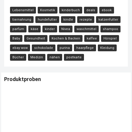
Lebensmittel
Kosmetik
kinderbuch
deals
ebook
tiernahrung
hundefutter
kindle
rezepte
katzenfutter
parfüm
käse
kinder
Nivea
waschmittel
shampoo
Baby
Gesundheit
Kochen & Backen
kaffee
Hörspiel
ebay wow
schokolade
purina
haarpflege
Kleidung
Bücher
Medizin
nähen
postkarte
Produktproben