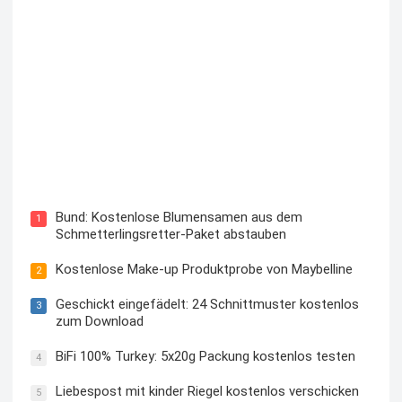
Blutzuckermessgerät kostenlos testen und behalten
Bund: Kostenlose Blumensamen aus dem
1
Schmetterlingsretter-Paket abstauben
Kostenlose Make-up Produktprobe von Maybelline
2
Geschickt eingefädelt: 24 Schnittmuster kostenlos
3
zum Download
BiFi 100% Turkey: 5x20g Packung kostenlos testen
4
Liebespost mit kinder Riegel kostenlos verschicken
5