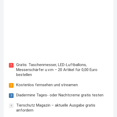
Kostenloses Check24 Trikot zur Fußball EM 2024 von
Puma
Gratis: Taschenmesser, LED-Luftballons,
1
Messerschärfer u.v.m – 20 Artikel für 0,00 Euro
bestellen
Kostenlos fernsehen und streamen
2
Diadermine Tages- oder Nachtcreme gratis testen
3
Tierschutz Magazin – aktuelle Ausgabe gratis
4
anfordern