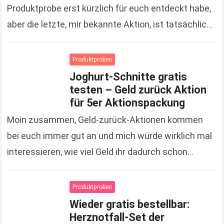
Produktprobe erst kürzlich für euch entdeckt habe,
aber die letzte, mir bekannte Aktion, ist tatsächlich
schon gute 3 Monate her. Um so…
Read more
Produktproben
Joghurt-Schnitte gratis
testen – Geld zurück Aktion
für 5er Aktionspackung
Moin zusammen, Geld-zurück-Aktionen kommen
bei euch immer gut an und mich würde wirklich mal
interessieren, wie viel Geld ihr dadurch schon
gespart hat. Zugegeben, es sind jetzt keine
Unsummen, die…
Read more
Produktproben
Wieder gratis bestellbar:
Herznotfall-Set der