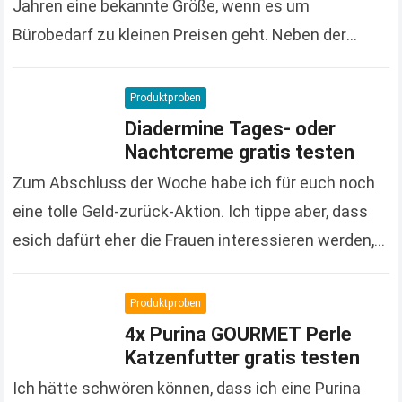
Jahren eine bekannte Größe, wenn es um
Bürobedarf zu kleinen Preisen geht. Neben der
großen und vielfältigen Produktpalette macht der
Onlineshop auch immer wieder…
Read more
Produktproben
Diadermine Tages- oder
Nachtcreme gratis testen
Zum Abschluss der Woche habe ich für euch noch
eine tolle Geld-zurück-Aktion. Ich tippe aber, dass
esich dafürt eher die Frauen interessieren werden,
denn es handelt sich um Kosmetikprodukte der…
Read more
Produktproben
4x Purina GOURMET Perle
Katzenfutter gratis testen
Ich hätte schwören können, dass ich eine Purina