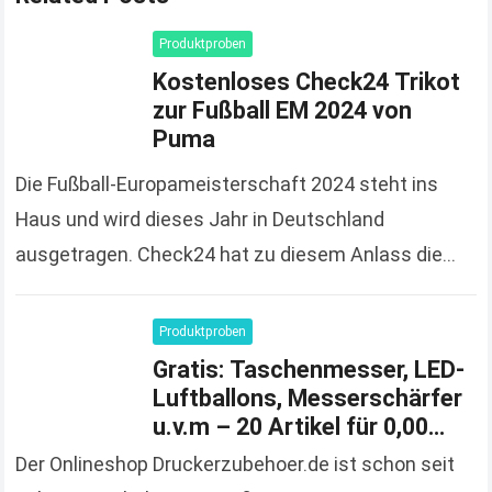
Produktproben
Kostenloses Check24 Trikot
zur Fußball EM 2024 von
Puma
Die Fußball-Europameisterschaft 2024 steht ins
Haus und wird dieses Jahr in Deutschland
ausgetragen. Check24 hat zu diesem Anlass die
Spendierhosen an und verschenkt Fußball-Trikots,
solange der Vorrat reicht und 100%…
Read more
Produktproben
Gratis: Taschenmesser, LED-
Luftballons, Messerschärfer
u.v.m – 20 Artikel für 0,00
Euro bestellen
Der Onlineshop Druckerzubehoer.de ist schon seit