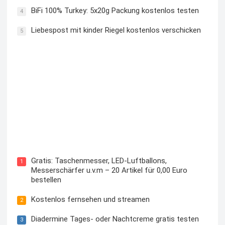
BiFi 100% Turkey: 5x20g Packung kostenlos testen
4
Liebespost mit kinder Riegel kostenlos verschicken
5
Kostenloses Check24 Trikot zur Fußball EM 2024 von
Puma
Gratis: Taschenmesser, LED-Luftballons,
1
Messerschärfer u.v.m – 20 Artikel für 0,00 Euro
bestellen
Kostenlos fernsehen und streamen
2
Diadermine Tages- oder Nachtcreme gratis testen
3