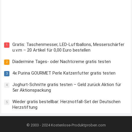
Kostenloses Check24 Trikot zur Fußball EM 2024 von Puma
Gratis: Taschenmesser, LED-Luftballons, Messerschärfer
1
u.v.m – 20 Artikel für 0,00 Euro bestellen
Diadermine Tages- oder Nachtcreme gratis testen
2
4x Purina GOURMET Perle Katzenfutter gratis testen
3
Joghurt-Schnitte gratis testen – Geld zurück Aktion für
4
5er Aktionspackung
Wieder gratis bestellbar: Herznotfall-Set der Deutschen
5
Herzstiftung
© 2003 - 2024
Kostenlose-Produktproben.com