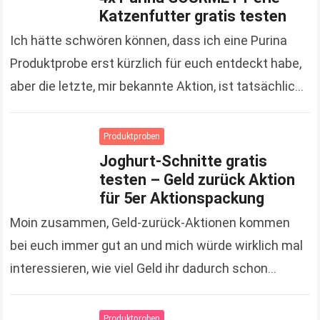
Katzenfutter gratis testen
Ich hätte schwören können, dass ich eine Purina
Produktprobe erst kürzlich für euch entdeckt habe,
aber die letzte, mir bekannte Aktion, ist tatsächlich
schon gute 3 Monate her. Um so…
Read more
Produktproben
Joghurt-Schnitte gratis
testen – Geld zurück Aktion
für 5er Aktionspackung
Moin zusammen, Geld-zurück-Aktionen kommen
bei euch immer gut an und mich würde wirklich mal
interessieren, wie viel Geld ihr dadurch schon
gespart hat. Zugegeben, es sind jetzt keine
Unsummen, die…
Read more
Produktproben