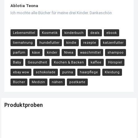
Ablotia Teona
Ich mochte alle Bücher für meine drei Kinder. Dankeschön
Lebensmittel
Kosmetik
kinderbuch
deals
ebook
tiernahrung
hundefutter
kindle
rezepte
katzenfutter
parfüm
käse
kinder
Nivea
waschmittel
shampoo
Baby
Gesundheit
Kochen & Backen
kaffee
Hörspiel
ebay wow
schokolade
purina
haarpflege
Kleidung
Bücher
Medizin
nähen
postkarte
Produktproben