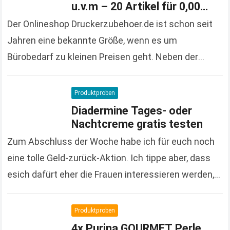
u.v.m – 20 Artikel für 0,00
Euro bestellen
Der Onlineshop Druckerzubehoer.de ist schon seit
Jahren eine bekannte Größe, wenn es um
Bürobedarf zu kleinen Preisen geht. Neben der
großen und vielfältigen Produktpalette macht der
Onlineshop auch immer wieder…
Read more
Produktproben
Diadermine Tages- oder
Nachtcreme gratis testen
Zum Abschluss der Woche habe ich für euch noch
eine tolle Geld-zurück-Aktion. Ich tippe aber, dass
esich dafürt eher die Frauen interessieren werden,
denn es handelt sich um Kosmetikprodukte der…
Read more
Produktproben
4x Purina GOURMET Perle