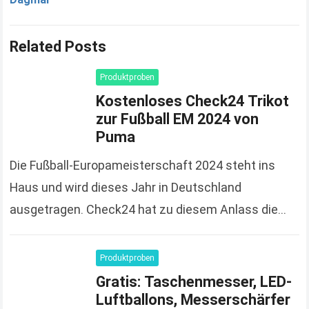
Related Posts
Produktproben
Kostenloses Check24 Trikot
zur Fußball EM 2024 von
Puma
Die Fußball-Europameisterschaft 2024 steht ins
Haus und wird dieses Jahr in Deutschland
ausgetragen. Check24 hat zu diesem Anlass die
Spendierhosen an und verschenkt Fußball-Trikots,
solange der Vorrat reicht und 100%…
Read more
Produktproben
Gratis: Taschenmesser, LED-
Luftballons, Messerschärfer