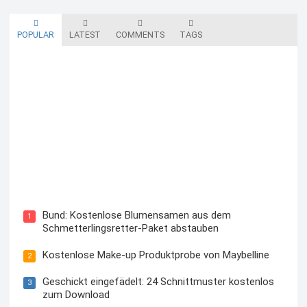
POPULAR
LATEST
COMMENTS
TAGS
Blutzuckermessgerät kostenlos testen und behalten
Bund: Kostenlose Blumensamen aus dem
1
Schmetterlingsretter-Paket abstauben
Kostenlose Make-up Produktprobe von Maybelline
2
Geschickt eingefädelt: 24 Schnittmuster kostenlos
3
zum Download