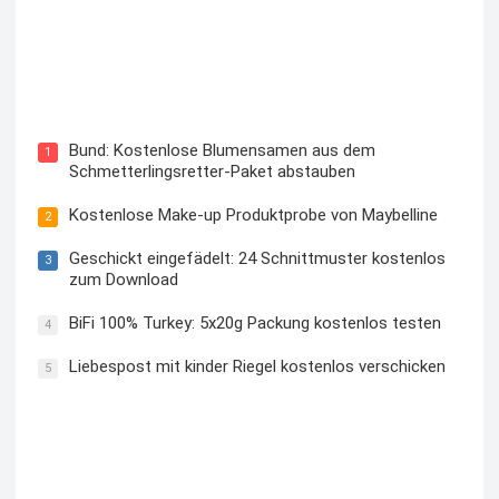
Blutzuckermessgerät kostenlos testen und behalten
Bund: Kostenlose Blumensamen aus dem
1
Schmetterlingsretter-Paket abstauben
Kostenlose Make-up Produktprobe von Maybelline
2
Geschickt eingefädelt: 24 Schnittmuster kostenlos
3
zum Download
BiFi 100% Turkey: 5x20g Packung kostenlos testen
4
Liebespost mit kinder Riegel kostenlos verschicken
5