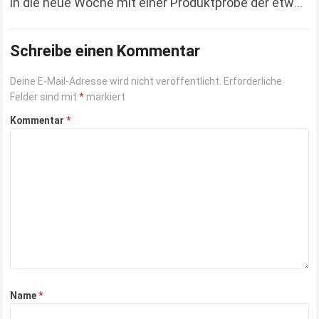
in die neue Woche mit einer Produktprobe der etwas
anderen Art. Hierbei handelt es…
Read more
Schreibe einen Kommentar
Deine E-Mail-Adresse wird nicht veröffentlicht.
Erforderliche
Felder sind mit
*
markiert
Kommentar
*
Name
*