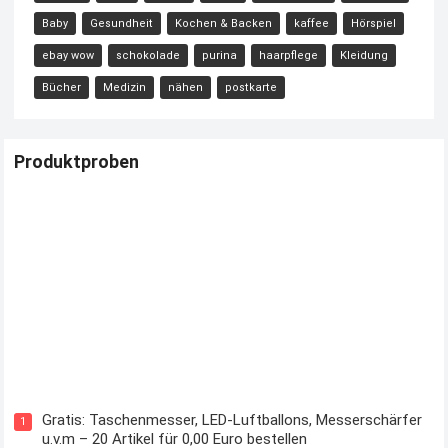
Baby
Gesundheit
Kochen & Backen
kaffee
Hörspiel
ebay wow
schokolade
purina
haarpflege
Kleidung
Bücher
Medizin
nähen
postkarte
Produktproben
Kostenloses Check24 Trikot zur Fußball EM 2024 von Puma
Gratis: Taschenmesser, LED-Luftballons, Messerschärfer
1
u.v.m – 20 Artikel für 0,00 Euro bestellen