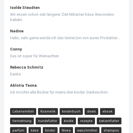
Isolde Steudten
Wir essen schon seit längerer Zeit Milramer Käse. Besonders
beliebt…
Nadine
Hallo, sehr gerne würde ich das testen,bin von euren Produkten…
Conny
Das ist super für Weinachten
Rebecca Schmitz
Danke
Ablotia Teona
Ich mochte alle Bücher für meine drei Kinder. Dankeschön
Lebensmittel
Kosmetik
kinderbuch
deals
ebook
tiernahrung
hundefutter
kindle
rezepte
katzenfutter
parfüm
käse
kinder
Nivea
waschmittel
shampoo