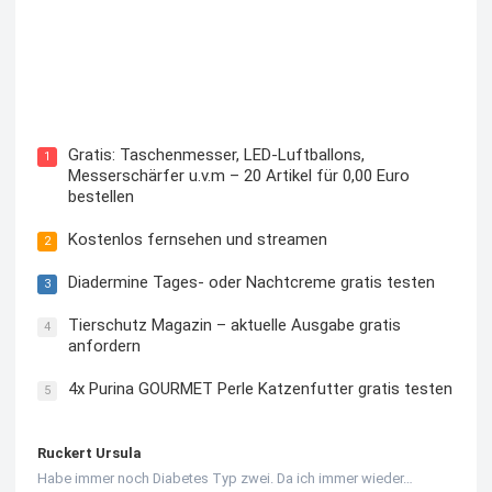
Kostenloses Check24 Trikot zur Fußball EM 2024 von
Puma
Gratis: Taschenmesser, LED-Luftballons,
1
Messerschärfer u.v.m – 20 Artikel für 0,00 Euro
bestellen
Kostenlos fernsehen und streamen
2
Diadermine Tages- oder Nachtcreme gratis testen
3
Tierschutz Magazin – aktuelle Ausgabe gratis
4
anfordern
4x Purina GOURMET Perle Katzenfutter gratis testen
5
Ruckert Ursula
Habe immer noch Diabetes Typ zwei. Da ich immer wieder…