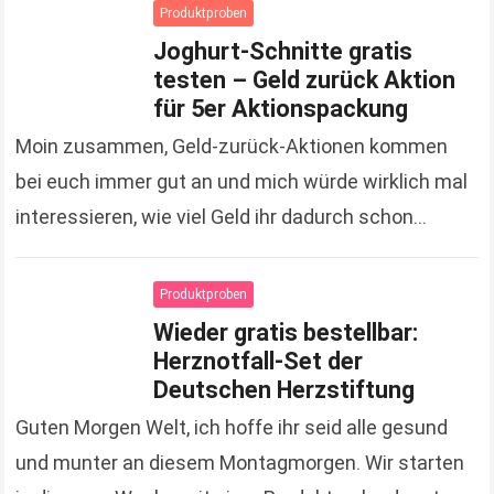
Produktproben
Joghurt-Schnitte gratis
testen – Geld zurück Aktion
für 5er Aktionspackung
Moin zusammen, Geld-zurück-Aktionen kommen
bei euch immer gut an und mich würde wirklich mal
interessieren, wie viel Geld ihr dadurch schon
gespart hat. Zugegeben, es sind jetzt keine
Unsummen, die…
Read more
Produktproben
Wieder gratis bestellbar:
Herznotfall-Set der
Deutschen Herzstiftung
Guten Morgen Welt, ich hoffe ihr seid alle gesund
und munter an diesem Montagmorgen. Wir starten