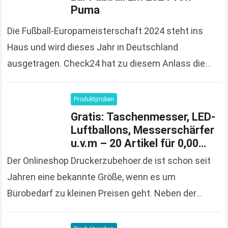
Puma
Die Fußball-Europameisterschaft 2024 steht ins
Haus und wird dieses Jahr in Deutschland
ausgetragen. Check24 hat zu diesem Anlass die
Spendierhosen an und verschenkt Fußball-Trikots,
solange der Vorrat reicht und 100%…
Read more
Produktproben
Gratis: Taschenmesser, LED-
Luftballons, Messerschärfer
u.v.m – 20 Artikel für 0,00
Euro bestellen
Der Onlineshop Druckerzubehoer.de ist schon seit
Jahren eine bekannte Größe, wenn es um
Bürobedarf zu kleinen Preisen geht. Neben der
großen und vielfältigen Produktpalette macht der
Onlineshop auch immer wieder…
Read more