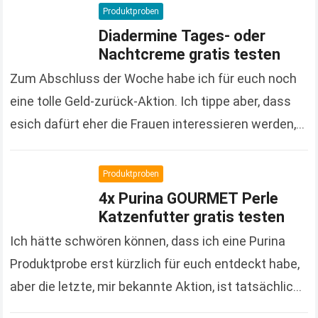
Onlineshop auch immer wieder…
Read more
Produktproben
Diadermine Tages- oder
Nachtcreme gratis testen
Zum Abschluss der Woche habe ich für euch noch
eine tolle Geld-zurück-Aktion. Ich tippe aber, dass
esich dafürt eher die Frauen interessieren werden,
denn es handelt sich um Kosmetikprodukte der…
Read more
Produktproben
4x Purina GOURMET Perle
Katzenfutter gratis testen
Ich hätte schwören können, dass ich eine Purina
Produktprobe erst kürzlich für euch entdeckt habe,
aber die letzte, mir bekannte Aktion, ist tatsächlich
schon gute 3 Monate her. Um so…
Read more