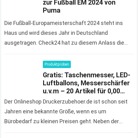
zur Fußball EM 2024 von
Puma
Die Fußball-Europameisterschaft 2024 steht ins
Haus und wird dieses Jahr in Deutschland
ausgetragen. Check24 hat zu diesem Anlass die
Spendierhosen an und verschenkt Fußball-Trikots,
solange der Vorrat reicht und 100%…
Read more
Produktproben
Gratis: Taschenmesser, LED-
Luftballons, Messerschärfer
u.v.m – 20 Artikel für 0,00
Euro bestellen
Der Onlineshop Druckerzubehoer.de ist schon seit
Jahren eine bekannte Größe, wenn es um
Bürobedarf zu kleinen Preisen geht. Neben der
großen und vielfältigen Produktpalette macht der