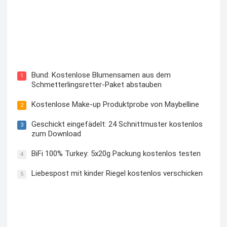
Blutzuckermessgerät kostenlos testen und behalten
Bund: Kostenlose Blumensamen aus dem
1
Schmetterlingsretter-Paket abstauben
Kostenlose Make-up Produktprobe von Maybelline
2
Geschickt eingefädelt: 24 Schnittmuster kostenlos
3
zum Download
BiFi 100% Turkey: 5x20g Packung kostenlos testen
4
Liebespost mit kinder Riegel kostenlos verschicken
5