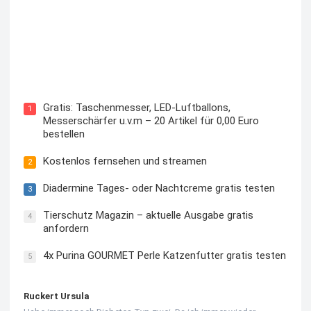
Kostenloses Check24 Trikot zur Fußball EM 2024 von
Puma
Gratis: Taschenmesser, LED-Luftballons,
1
Messerschärfer u.v.m – 20 Artikel für 0,00 Euro
bestellen
Kostenlos fernsehen und streamen
2
Diadermine Tages- oder Nachtcreme gratis testen
3
Tierschutz Magazin – aktuelle Ausgabe gratis
4
anfordern
4x Purina GOURMET Perle Katzenfutter gratis testen
5
Ruckert Ursula