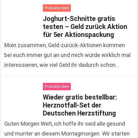
Produktproben
Joghurt-Schnitte gratis
testen – Geld zurück Aktion
für 5er Aktionspackung
Moin zusammen, Geld-zurück-Aktionen kommen
bei euch immer gut an und mich würde wirklich mal
interessieren, wie viel Geld ihr dadurch schon
gespart hat. Zugegeben, es sind jetzt keine
Unsummen, die…
Read more
Produktproben
Wieder gratis bestellbar:
Herznotfall-Set der
Deutschen Herzstiftung
Guten Morgen Welt, ich hoffe ihr seid alle gesund
und munter an diesem Montagmorgen. Wir starten