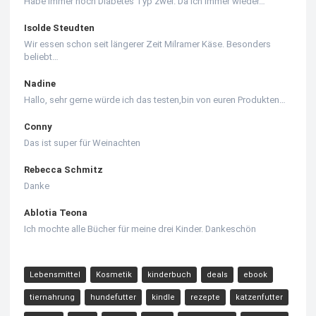
Habe immer noch Diabetes Typ zwei. Da ich immer wieder…
Isolde Steudten
Wir essen schon seit längerer Zeit Milramer Käse. Besonders
beliebt…
Nadine
Hallo, sehr gerne würde ich das testen,bin von euren Produkten…
Conny
Das ist super für Weinachten
Rebecca Schmitz
Danke
Ablotia Teona
Ich mochte alle Bücher für meine drei Kinder. Dankeschön
Lebensmittel
Kosmetik
kinderbuch
deals
ebook
tiernahrung
hundefutter
kindle
rezepte
katzenfutter