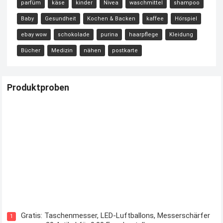
parfüm
käse
kinder
Nivea
waschmittel
shampoo
Baby
Gesundheit
Kochen & Backen
kaffee
Hörspiel
ebay wow
schokolade
purina
haarpflege
Kleidung
Bücher
Medizin
nähen
postkarte
Produktproben
Kostenloses Check24 Trikot zur Fußball EM 2024 von Puma
Gratis: Taschenmesser, LED-Luftballons, Messerschärfer
1