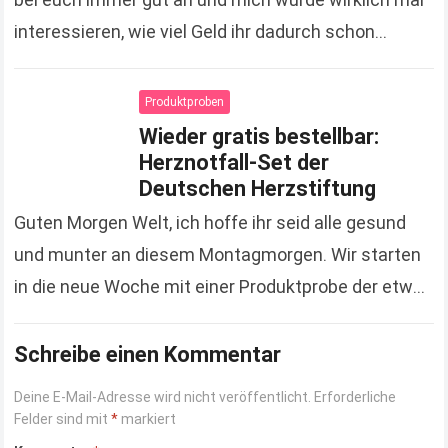
interessieren, wie viel Geld ihr dadurch schon
gespart hat. Zugegeben, es sind jetzt keine
Unsummen, die…
Read more
Produktproben
Wieder gratis bestellbar:
Herznotfall-Set der
Deutschen Herzstiftung
Guten Morgen Welt, ich hoffe ihr seid alle gesund
und munter an diesem Montagmorgen. Wir starten
in die neue Woche mit einer Produktprobe der etwas
anderen Art. Hierbei handelt es…
Read more
Schreibe einen Kommentar
Deine E-Mail-Adresse wird nicht veröffentlicht.
Erforderliche
Felder sind mit
*
markiert