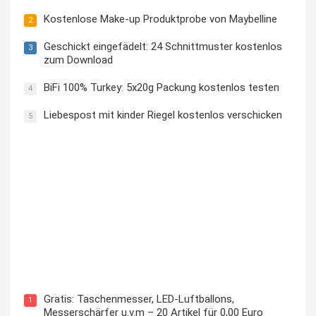
Kostenlose Make-up Produktprobe von Maybelline
2
Geschickt eingefädelt: 24 Schnittmuster kostenlos
3
zum Download
BiFi 100% Turkey: 5x20g Packung kostenlos testen
4
Liebespost mit kinder Riegel kostenlos verschicken
5
Kostenloses Check24 Trikot zur Fußball EM 2024 von
Puma
Gratis: Taschenmesser, LED-Luftballons,
1
Messerschärfer u.v.m – 20 Artikel für 0,00 Euro