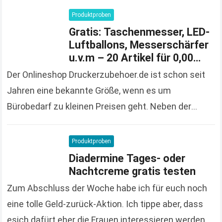
solange der Vorrat reicht und 100%…
Read more
Produktproben
Gratis: Taschenmesser, LED-
Luftballons, Messerschärfer
u.v.m – 20 Artikel für 0,00
Euro bestellen
Der Onlineshop Druckerzubehoer.de ist schon seit
Jahren eine bekannte Größe, wenn es um
Bürobedarf zu kleinen Preisen geht. Neben der
großen und vielfältigen Produktpalette macht der
Onlineshop auch immer wieder…
Read more
Produktproben
Diadermine Tages- oder
Nachtcreme gratis testen
Zum Abschluss der Woche habe ich für euch noch
eine tolle Geld-zurück-Aktion. Ich tippe aber, dass
esich dafürt eher die Frauen interessieren werden,