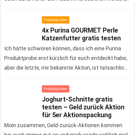
denn es handelt sich um Kosmetikprodukte der…
Read more
Produktproben
4x Purina GOURMET Perle
Katzenfutter gratis testen
Ich hätte schwören können, dass ich eine Purina
Produktprobe erst kürzlich für euch entdeckt habe,
aber die letzte, mir bekannte Aktion, ist tatsächlich
schon gute 3 Monate her. Um so…
Read more
Produktproben
Joghurt-Schnitte gratis
testen – Geld zurück Aktion
für 5er Aktionspackung
Moin zusammen, Geld-zurück-Aktionen kommen
bei euch immer gut an und mich würde wirklich mal