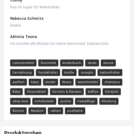
Conny
Das ist super für Weinachten
Rebecca Schmitz
Danke
Ablotia Teona
Ich mochte alle Bücher für meine drei Kinder. Dankeschön
Lebensmittel
Kosmetik
kinderbuch
deals
ebook
tiernahrung
hundefutter
kindle
rezepte
katzenfutter
parfüm
käse
kinder
Nivea
waschmittel
shampoo
Baby
Gesundheit
Kochen & Backen
kaffee
Hörspiel
ebay wow
schokolade
purina
haarpflege
Kleidung
Bücher
Medizin
nähen
postkarte
Produktproben