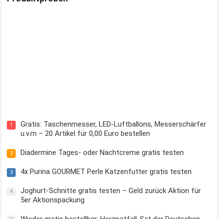
Kostenloses Check24 Trikot zur Fußball EM 2024 von Puma
Gratis: Taschenmesser, LED-Luftballons, Messerschärfer
1
u.v.m – 20 Artikel für 0,00 Euro bestellen
Diadermine Tages- oder Nachtcreme gratis testen
2
4x Purina GOURMET Perle Katzenfutter gratis testen
3
Joghurt-Schnitte gratis testen – Geld zurück Aktion für
4
5er Aktionspackung