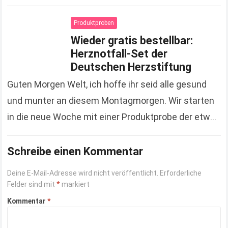
gespart hat. Zugegeben, es sind jetzt keine
Unsummen, die…
Read more
Produktproben
Wieder gratis bestellbar:
Herznotfall-Set der
Deutschen Herzstiftung
Guten Morgen Welt, ich hoffe ihr seid alle gesund
und munter an diesem Montagmorgen. Wir starten
in die neue Woche mit einer Produktprobe der etwas
anderen Art. Hierbei handelt es…
Read more
Schreibe einen Kommentar
Deine E-Mail-Adresse wird nicht veröffentlicht.
Erforderliche
Felder sind mit
*
markiert
Kommentar
*