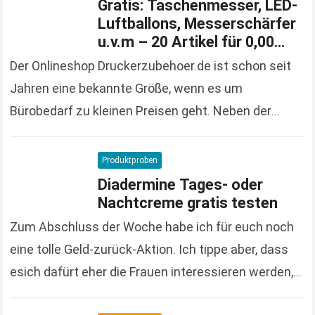
Gratis: Taschenmesser, LED-
Luftballons, Messerschärfer
u.v.m – 20 Artikel für 0,00
Euro bestellen
Der Onlineshop Druckerzubehoer.de ist schon seit
Jahren eine bekannte Größe, wenn es um
Bürobedarf zu kleinen Preisen geht. Neben der
großen und vielfältigen Produktpalette macht der
Onlineshop auch immer wieder…
Read more
Produktproben
Diadermine Tages- oder
Nachtcreme gratis testen
Zum Abschluss der Woche habe ich für euch noch
eine tolle Geld-zurück-Aktion. Ich tippe aber, dass
esich dafürt eher die Frauen interessieren werden,
denn es handelt sich um Kosmetikprodukte der…