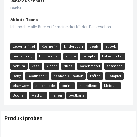
Rebecca Schmitz
Danke
Ablotia Teona
Ich mochte alle Bücher für meine drei Kinder. Dankeschön
Lebensmittel
Kosmetik
kinderbuch
deals
ebook
tiernahrung
hundefutter
kindle
rezepte
katzenfutter
parfüm
käse
kinder
Nivea
waschmittel
shampoo
Baby
Gesundheit
Kochen & Backen
kaffee
Hörspiel
ebay wow
schokolade
purina
haarpflege
Kleidung
Bücher
Medizin
nähen
postkarte
Produktproben