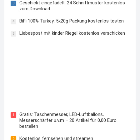
Geschickt eingefädelt: 24 Schnittmuster kostenlos
3
zum Download
BiFi 100% Turkey: 5x20g Packung kostenlos testen
4
Liebespost mit kinder Riegel kostenlos verschicken
5
Kostenloses Check24 Trikot zur Fußball EM 2024 von
Puma
Gratis: Taschenmesser, LED-Luftballons,
1
Messerschärfer u.v.m – 20 Artikel für 0,00 Euro
bestellen
Kostenlos fernsehen und streamen
2