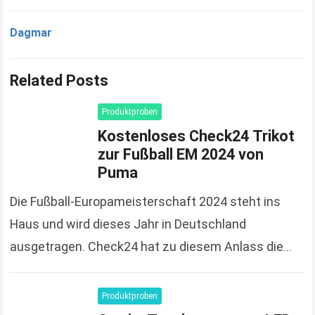
Dagmar
Related Posts
Produktproben
Kostenloses Check24 Trikot
zur Fußball EM 2024 von
Puma
Die Fußball-Europameisterschaft 2024 steht ins
Haus und wird dieses Jahr in Deutschland
ausgetragen. Check24 hat zu diesem Anlass die
Spendierhosen an und verschenkt Fußball-Trikots,
solange der Vorrat reicht und 100%…
Read more
Produktproben