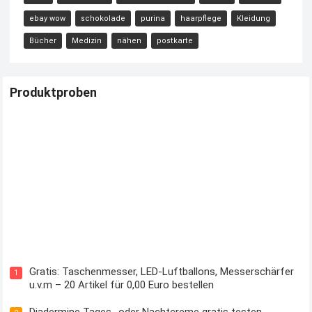
ebay wow
schokolade
purina
haarpflege
Kleidung
Bücher
Medizin
nähen
postkarte
Produktproben
Kostenloses Check24 Trikot zur Fußball EM 2024 von Puma
Gratis: Taschenmesser, LED-Luftballons, Messerschärfer
1
u.v.m – 20 Artikel für 0,00 Euro bestellen