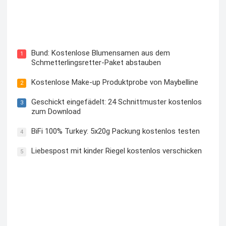
Blutzuckermessgerät kostenlos testen und behalten
Bund: Kostenlose Blumensamen aus dem
1
Schmetterlingsretter-Paket abstauben
Kostenlose Make-up Produktprobe von Maybelline
2
Geschickt eingefädelt: 24 Schnittmuster kostenlos
3
zum Download
BiFi 100% Turkey: 5x20g Packung kostenlos testen
4
Liebespost mit kinder Riegel kostenlos verschicken
5