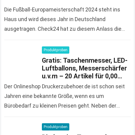
Die Fußball-Europameisterschaft 2024 steht ins
Haus und wird dieses Jahr in Deutschland
ausgetragen. Check24 hat zu diesem Anlass die
Spendierhosen an und verschenkt Fußball-Trikots,
solange der Vorrat reicht und 100%…
Read more
Produktproben
Gratis: Taschenmesser, LED-
Luftballons, Messerschärfer
u.v.m – 20 Artikel für 0,00
Euro bestellen
Der Onlineshop Druckerzubehoer.de ist schon seit
Jahren eine bekannte Größe, wenn es um
Bürobedarf zu kleinen Preisen geht. Neben der
großen und vielfältigen Produktpalette macht der
Onlineshop auch immer wieder…
Read more
Produktproben