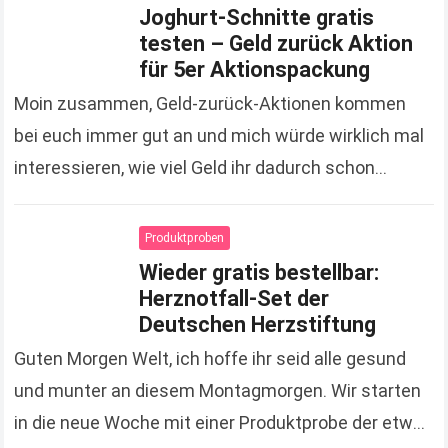
Joghurt-Schnitte gratis
testen – Geld zurück Aktion
für 5er Aktionspackung
Moin zusammen, Geld-zurück-Aktionen kommen
bei euch immer gut an und mich würde wirklich mal
interessieren, wie viel Geld ihr dadurch schon
gespart hat. Zugegeben, es sind jetzt keine
Unsummen, die…
Read more
Produktproben
Wieder gratis bestellbar:
Herznotfall-Set der
Deutschen Herzstiftung
Guten Morgen Welt, ich hoffe ihr seid alle gesund
und munter an diesem Montagmorgen. Wir starten
in die neue Woche mit einer Produktprobe der etwas