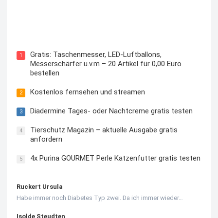
Kostenloses Check24 Trikot zur Fußball EM 2024 von
Puma
Gratis: Taschenmesser, LED-Luftballons,
1
Messerschärfer u.v.m – 20 Artikel für 0,00 Euro
bestellen
Kostenlos fernsehen und streamen
2
Diadermine Tages- oder Nachtcreme gratis testen
3
Tierschutz Magazin – aktuelle Ausgabe gratis
4
anfordern
4x Purina GOURMET Perle Katzenfutter gratis testen
5
Ruckert Ursula
Habe immer noch Diabetes Typ zwei. Da ich immer wieder…
Isolde Steudten