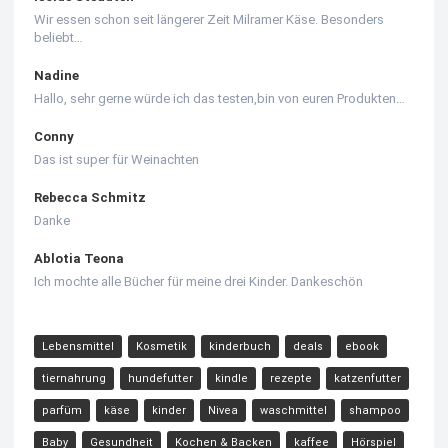
Wir essen schon seit längerer Zeit Milramer Käse. Besonders
beliebt…
Nadine
Hallo, sehr gerne würde ich das testen,bin von euren Produkten…
Conny
Das ist super für Weinachten
Rebecca Schmitz
Danke
Ablotia Teona
Ich mochte alle Bücher für meine drei Kinder. Dankeschön
Lebensmittel
Kosmetik
kinderbuch
deals
ebook
tiernahrung
hundefutter
kindle
rezepte
katzenfutter
parfüm
käse
kinder
Nivea
waschmittel
shampoo
Baby
Gesundheit
Kochen & Backen
kaffee
Hörspiel