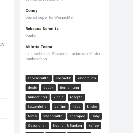
Conny
Das ist super für Weinachten
Rebecca Schmitz
Danke
on
Ablotia Teona
Ich mochte alle Bücher für meine drei Kinder.
Dankeschön
Lebensmittel
Kosmetik
kinderbuch
deals
ebook
tiernahrung
hundefutter
kindle
rezepte
katzenfutter
parfüm
käse
kinder
Nivea
waschmittel
shampoo
Baby
Gesundheit
Kochen & Backen
kaffee