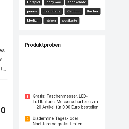
Hörspiel
ebay wow
schokolade
purina
haarpflege
Kleidung
Bücher
Medizin
nähen
postkarte
Produktproben
ses
ie
at
Kostenloses Check24 Trikot zur
Fußball EM 2024 von Puma
Gratis: Taschenmesser, LED-
1
Luftballons, Messerschärfer u.v.m
– 20 Artikel für 0,00 Euro bestellen
00
Diadermine Tages- oder
2
Nachtcreme gratis testen