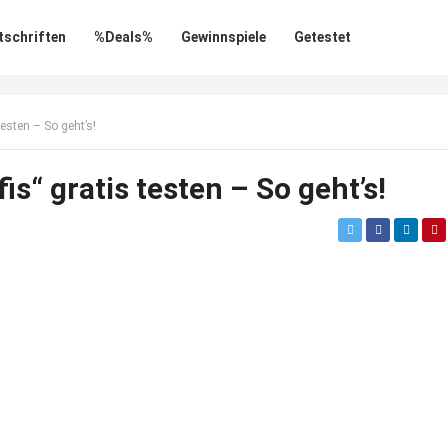
tschriften
%Deals%
Gewinnspiele
Getestet
testen – So geht’s!
is“ gratis testen – So geht’s!