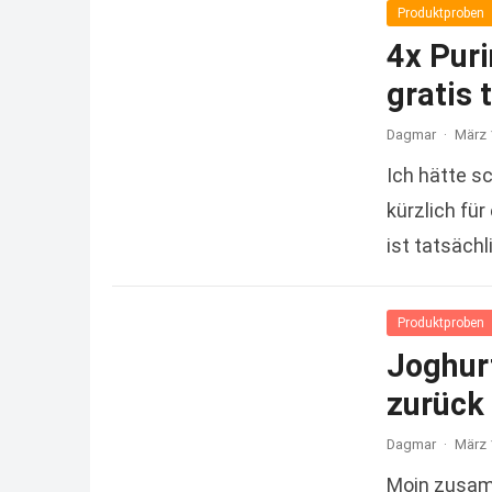
Produktproben
4x Pur
gratis 
Dagmar
·
März 
Ich hätte s
kürzlich für
ist tatsäch
Produktproben
Joghurt
zurück
Dagmar
·
März 
Moin zusam