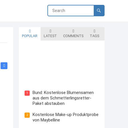
POPULAR
LATEST
COMMENTS
TAGS
Blutzuckermessgerät kostenlos
testen und behalten
Bund: Kostenlose Blumensamen
1
aus dem Schmetterlingsretter-
Paket abstauben
Kostenlose Make-up Produktprobe
2
von Maybelline