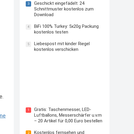
Geschickt eingefädelt: 24
3
Schnittmuster kostenlos zum
Download
BiFi 100% Turkey: 5x20g Packung
4
kostenlos testen
Liebespost mit kinder Riegel
5
kostenlos verschicken
Kostenloses Check24 Trikot zur
e.
Fußball EM 2024 von Puma
Gratis: Taschenmesser, LED-
1
Luftballons, Messerschärfer u.v.m
ine
– 20 Artikel für 0,00 Euro bestellen
Kostenlos fernsehen und
2