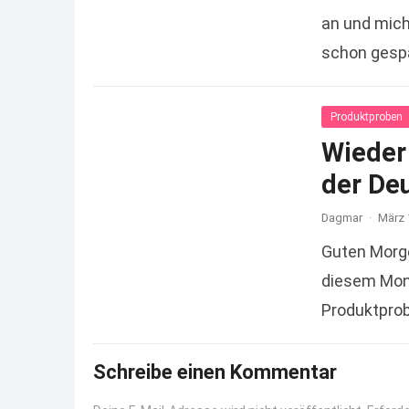
an und mich 
schon gespa
Read more
Produktproben
Wieder 
der De
Dagmar
·
März 
Guten Morge
diesem Mont
Produktprob
Schreibe einen Kommentar