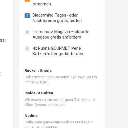
streamen
Diadermine Tages- oder
3
Nachtcreme gratis testen
Tierschutz Magazin – aktuelle
4
Ausgabe gratis anfordern
dem
4x Purina GOURMET Perle
5
Katzenfutter gratis testen
Ruckert Ursula
.
Habe immer noch Diabetes Typ zwei. Da ich
immer wieder…
Isolde Steudten
Wir essen schon seit längerer Zeit Milramer
Käse. Besonders beliebt…
Nadine
Hallo, sehr gerne würde ich das testen,bin
von euren Produkten…