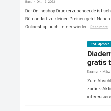
Basti
·
Okt. 13, 2022
Der Onlineshop Druckerzubehoer.de ist sc
Bürobedarf zu kleinen Preisen geht. Neben 
Onlineshop auch immer wieder…
Read more
Produktproben
Diader
gratis 
Dagmar
·
März 
Zum Abschlu
zurück-Aktio
interessier
Read more