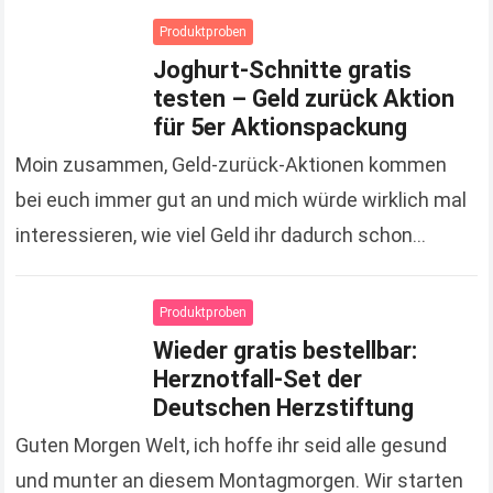
Produktproben
Joghurt-Schnitte gratis
testen – Geld zurück Aktion
für 5er Aktionspackung
Moin zusammen, Geld-zurück-Aktionen kommen
bei euch immer gut an und mich würde wirklich mal
interessieren, wie viel Geld ihr dadurch schon
gespart hat. Zugegeben, es sind jetzt keine
Unsummen, die…
Read more
Produktproben
Wieder gratis bestellbar:
Herznotfall-Set der
Deutschen Herzstiftung
Guten Morgen Welt, ich hoffe ihr seid alle gesund
und munter an diesem Montagmorgen. Wir starten