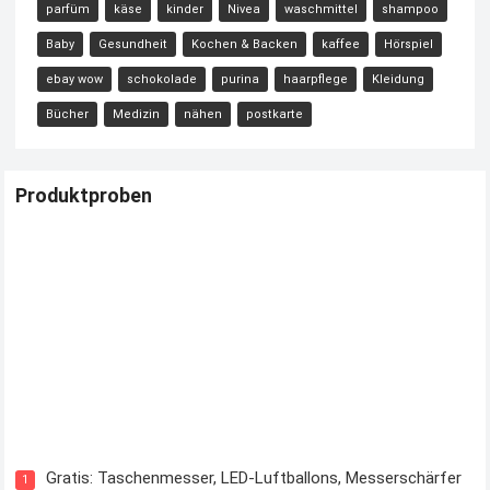
parfüm
käse
kinder
Nivea
waschmittel
shampoo
Baby
Gesundheit
Kochen & Backen
kaffee
Hörspiel
ebay wow
schokolade
purina
haarpflege
Kleidung
Bücher
Medizin
nähen
postkarte
Produktproben
Kostenloses Check24 Trikot zur Fußball EM 2024 von Puma
Gratis: Taschenmesser, LED-Luftballons, Messerschärfer
1