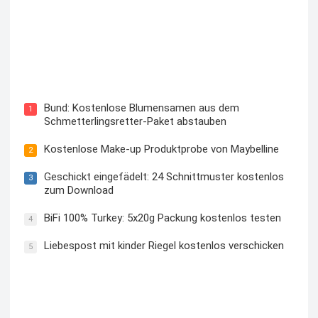
Blutzuckermessgerät kostenlos testen und behalten
Bund: Kostenlose Blumensamen aus dem
1
Schmetterlingsretter-Paket abstauben
Kostenlose Make-up Produktprobe von Maybelline
2
Geschickt eingefädelt: 24 Schnittmuster kostenlos
3
zum Download
BiFi 100% Turkey: 5x20g Packung kostenlos testen
4
Liebespost mit kinder Riegel kostenlos verschicken
5