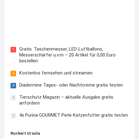
Kostenloses Check24 Trikot zur Fußball EM 2024 von
Puma
Gratis: Taschenmesser, LED-Luftballons,
1
Messerschärfer u.v.m – 20 Artikel für 0,00 Euro
bestellen
Kostenlos fernsehen und streamen
2
Diadermine Tages- oder Nachtcreme gratis testen
3
Tierschutz Magazin – aktuelle Ausgabe gratis
4
anfordern
4x Purina GOURMET Perle Katzenfutter gratis testen
5
Ruckert Ursula