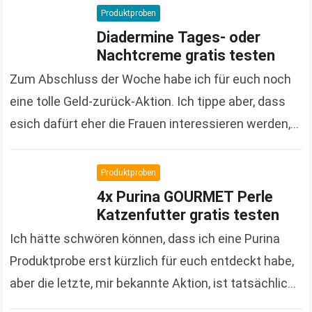
Onlineshop auch immer wieder…
Read more
Produktproben
Diadermine Tages- oder
Nachtcreme gratis testen
Zum Abschluss der Woche habe ich für euch noch
eine tolle Geld-zurück-Aktion. Ich tippe aber, dass
esich dafürt eher die Frauen interessieren werden,
denn es handelt sich um Kosmetikprodukte der…
Read more
Produktproben
4x Purina GOURMET Perle
Katzenfutter gratis testen
Ich hätte schwören können, dass ich eine Purina
Produktprobe erst kürzlich für euch entdeckt habe,
aber die letzte, mir bekannte Aktion, ist tatsächlich
schon gute 3 Monate her. Um so…
Read more