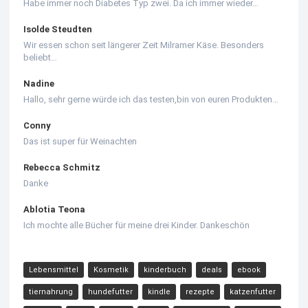
Habe immer noch Diabetes Typ zwei. Da ich immer wieder…
Isolde Steudten
Wir essen schon seit längerer Zeit Milramer Käse. Besonders
beliebt…
Nadine
Hallo, sehr gerne würde ich das testen,bin von euren Produkten…
Conny
Das ist super für Weinachten
Rebecca Schmitz
Danke
Ablotia Teona
Ich mochte alle Bücher für meine drei Kinder. Dankeschön
Lebensmittel
Kosmetik
kinderbuch
deals
ebook
tiernahrung
hundefutter
kindle
rezepte
katzenfutter