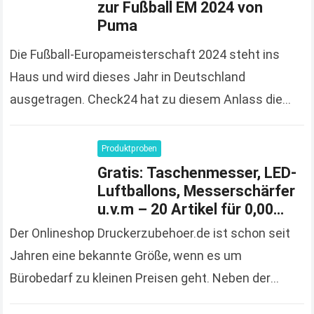
zur Fußball EM 2024 von
Puma
Die Fußball-Europameisterschaft 2024 steht ins
Haus und wird dieses Jahr in Deutschland
ausgetragen. Check24 hat zu diesem Anlass die
Spendierhosen an und verschenkt Fußball-Trikots,
solange der Vorrat reicht und 100%…
Read more
Produktproben
Gratis: Taschenmesser, LED-
Luftballons, Messerschärfer
u.v.m – 20 Artikel für 0,00
Euro bestellen
Der Onlineshop Druckerzubehoer.de ist schon seit
Jahren eine bekannte Größe, wenn es um
Bürobedarf zu kleinen Preisen geht. Neben der
großen und vielfältigen Produktpalette macht der