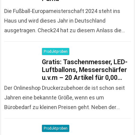
Die Fußball-Europameisterschaft 2024 steht ins
Haus und wird dieses Jahr in Deutschland
ausgetragen. Check24 hat zu diesem Anlass die
Spendierhosen an und verschenkt Fußball-Trikots,
solange der Vorrat reicht und 100%…
Read more
Produktproben
Gratis: Taschenmesser, LED-
Luftballons, Messerschärfer
u.v.m – 20 Artikel für 0,00
Euro bestellen
Der Onlineshop Druckerzubehoer.de ist schon seit
Jahren eine bekannte Größe, wenn es um
Bürobedarf zu kleinen Preisen geht. Neben der
großen und vielfältigen Produktpalette macht der
Onlineshop auch immer wieder…
Read more
Produktproben