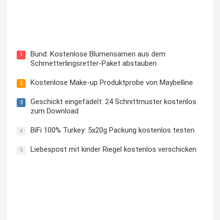
Blutzuckermessgerät kostenlos testen und behalten
Bund: Kostenlose Blumensamen aus dem
1
Schmetterlingsretter-Paket abstauben
Kostenlose Make-up Produktprobe von Maybelline
2
Geschickt eingefädelt: 24 Schnittmuster kostenlos
3
zum Download
BiFi 100% Turkey: 5x20g Packung kostenlos testen
4
Liebespost mit kinder Riegel kostenlos verschicken
5