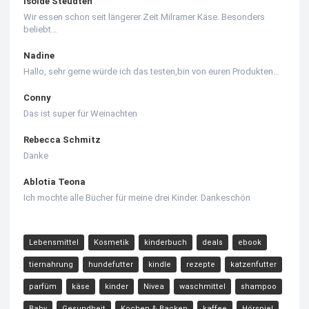
Isolde Steudten
Wir essen schon seit längerer Zeit Milramer Käse. Besonders
beliebt…
Nadine
Hallo, sehr gerne würde ich das testen,bin von euren Produkten…
Conny
Das ist super für Weinachten
Rebecca Schmitz
Danke
Ablotia Teona
Ich mochte alle Bücher für meine drei Kinder. Dankeschön
Lebensmittel
Kosmetik
kinderbuch
deals
ebook
tiernahrung
hundefutter
kindle
rezepte
katzenfutter
parfüm
käse
kinder
Nivea
waschmittel
shampoo
Baby
Gesundheit
Kochen & Backen
kaffee
Hörspiel