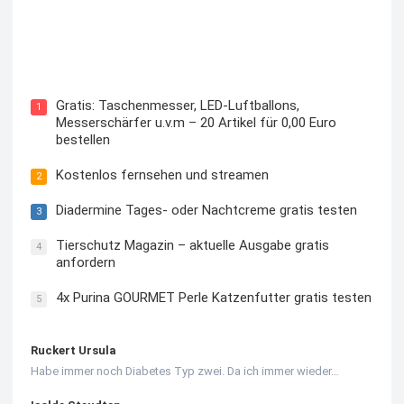
Kostenloses Check24 Trikot zur Fußball EM 2024 von
Puma
Gratis: Taschenmesser, LED-Luftballons,
1
Messerschärfer u.v.m – 20 Artikel für 0,00 Euro
bestellen
Kostenlos fernsehen und streamen
2
Diadermine Tages- oder Nachtcreme gratis testen
3
Tierschutz Magazin – aktuelle Ausgabe gratis
4
anfordern
4x Purina GOURMET Perle Katzenfutter gratis testen
5
Ruckert Ursula
Habe immer noch Diabetes Typ zwei. Da ich immer wieder…