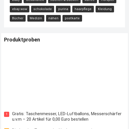
ebay wow
schokolade
purina
haarpflege
Kleidung
Bücher
Medizin
nähen
postkarte
Produktproben
Kostenloses Check24 Trikot zur Fußball EM 2024 von Puma
Gratis: Taschenmesser, LED-Luftballons, Messerschärfer
1
u.v.m – 20 Artikel für 0,00 Euro bestellen