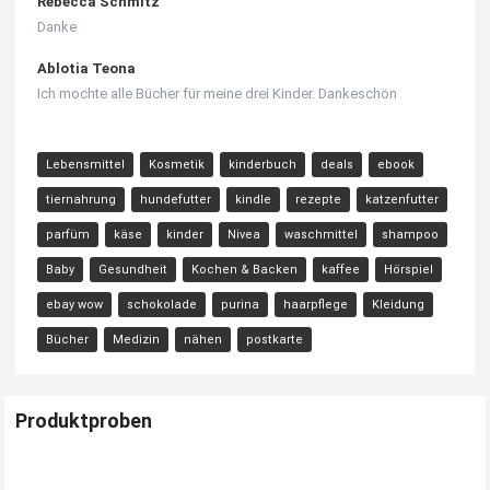
Rebecca Schmitz
Danke
Ablotia Teona
Ich mochte alle Bücher für meine drei Kinder. Dankeschön
Lebensmittel
Kosmetik
kinderbuch
deals
ebook
tiernahrung
hundefutter
kindle
rezepte
katzenfutter
parfüm
käse
kinder
Nivea
waschmittel
shampoo
Baby
Gesundheit
Kochen & Backen
kaffee
Hörspiel
ebay wow
schokolade
purina
haarpflege
Kleidung
Bücher
Medizin
nähen
postkarte
Produktproben