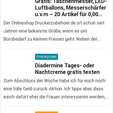
Gratis: Taschenmesser, LED-
Luftballons, Messerschärfer
u.v.m – 20 Artikel für 0,00
Euro bestellen
Der Onlineshop Druckerzubehoer.de ist schon seit
Jahren eine bekannte Größe, wenn es um
Bürobedarf zu kleinen Preisen geht. Neben der
großen und vielfältigen Produktpalette macht der
Onlineshop auch immer wieder…
Read more
Produktproben
Diadermine Tages- oder
Nachtcreme gratis testen
Zum Abschluss der Woche habe ich für euch noch
eine tolle Geld-zurück-Aktion. Ich tippe aber, dass
esich dafürt eher die Frauen interessieren werden,
denn es handelt sich um Kosmetikprodukte der…