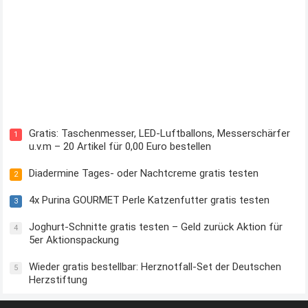
Kostenloses Check24 Trikot zur Fußball EM 2024 von Puma
Gratis: Taschenmesser, LED-Luftballons, Messerschärfer
1
u.v.m – 20 Artikel für 0,00 Euro bestellen
Diadermine Tages- oder Nachtcreme gratis testen
2
4x Purina GOURMET Perle Katzenfutter gratis testen
3
Joghurt-Schnitte gratis testen – Geld zurück Aktion für
4
5er Aktionspackung
Wieder gratis bestellbar: Herznotfall-Set der Deutschen
5
Herzstiftung