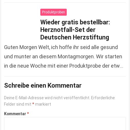
gespart hat. Zugegeben, es sind jetzt keine
Unsummen, die…
Read more
Produktproben
Wieder gratis bestellbar:
Herznotfall-Set der
Deutschen Herzstiftung
Guten Morgen Welt, ich hoffe ihr seid alle gesund
und munter an diesem Montagmorgen. Wir starten
in die neue Woche mit einer Produktprobe der etwas
anderen Art. Hierbei handelt es…
Read more
Schreibe einen Kommentar
Deine E-Mail-Adresse wird nicht veröffentlicht.
Erforderliche
Felder sind mit
*
markiert
Kommentar
*