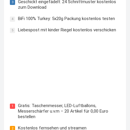
Geschickt eingefädelt: 24 Schnittmuster kostenlos
3
zum Download
BiFi 100% Turkey: 5x20g Packung kostenlos testen
4
Liebespost mit kinder Riegel kostenlos verschicken
5
Kostenloses Check24 Trikot zur Fußball EM 2024 von
Puma
Gratis: Taschenmesser, LED-Luftballons,
1
Messerschärfer u.v.m – 20 Artikel für 0,00 Euro
bestellen
Kostenlos fernsehen und streamen
2