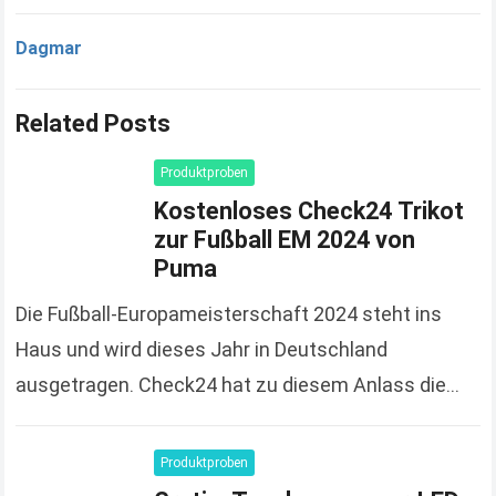
Dagmar
Related Posts
Produktproben
Kostenloses Check24 Trikot
zur Fußball EM 2024 von
Puma
Die Fußball-Europameisterschaft 2024 steht ins
Haus und wird dieses Jahr in Deutschland
ausgetragen. Check24 hat zu diesem Anlass die
Spendierhosen an und verschenkt Fußball-Trikots,
solange der Vorrat reicht und 100%…
Read more
Produktproben