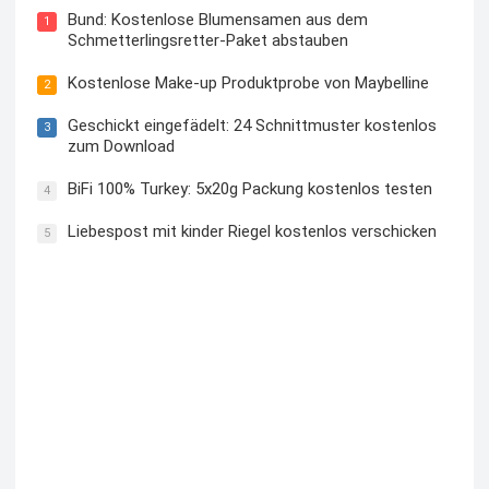
Bund: Kostenlose Blumensamen aus dem
1
Schmetterlingsretter-Paket abstauben
Kostenlose Make-up Produktprobe von Maybelline
2
Geschickt eingefädelt: 24 Schnittmuster kostenlos
3
zum Download
BiFi 100% Turkey: 5x20g Packung kostenlos testen
4
Liebespost mit kinder Riegel kostenlos verschicken
5
Kostenloses Check24 Trikot zur Fußball EM 2024 von
Puma