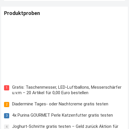
Produktproben
Kostenloses Check24 Trikot zur Fußball EM 2024 von Puma
Gratis: Taschenmesser, LED-Luftballons, Messerschärfer
1
u.v.m – 20 Artikel für 0,00 Euro bestellen
Diadermine Tages- oder Nachtcreme gratis testen
2
4x Purina GOURMET Perle Katzenfutter gratis testen
3
Joghurt-Schnitte gratis testen – Geld zurück Aktion für
4