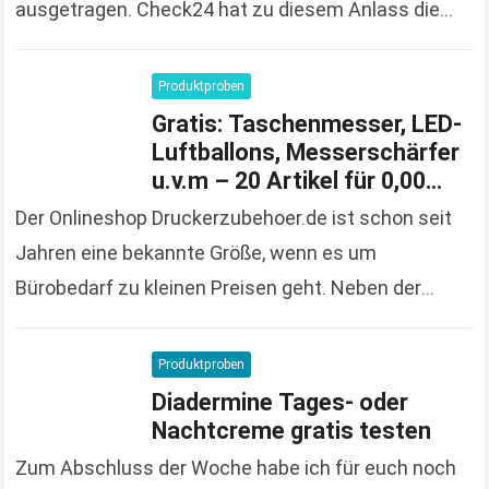
ausgetragen. Check24 hat zu diesem Anlass die
Spendierhosen an und verschenkt Fußball-Trikots,
solange der Vorrat reicht und 100%…
Read more
Produktproben
Gratis: Taschenmesser, LED-
Luftballons, Messerschärfer
u.v.m – 20 Artikel für 0,00
Euro bestellen
Der Onlineshop Druckerzubehoer.de ist schon seit
Jahren eine bekannte Größe, wenn es um
Bürobedarf zu kleinen Preisen geht. Neben der
großen und vielfältigen Produktpalette macht der
Onlineshop auch immer wieder…
Read more
Produktproben
Diadermine Tages- oder
Nachtcreme gratis testen
Zum Abschluss der Woche habe ich für euch noch