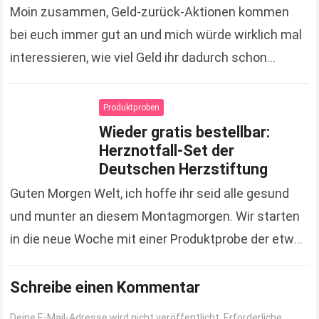
Moin zusammen, Geld-zurück-Aktionen kommen
bei euch immer gut an und mich würde wirklich mal
interessieren, wie viel Geld ihr dadurch schon
gespart hat. Zugegeben, es sind jetzt keine
Unsummen, die…
Read more
Produktproben
Wieder gratis bestellbar:
Herznotfall-Set der
Deutschen Herzstiftung
Guten Morgen Welt, ich hoffe ihr seid alle gesund
und munter an diesem Montagmorgen. Wir starten
in die neue Woche mit einer Produktprobe der etwas
anderen Art. Hierbei handelt es…
Read more
Schreibe einen Kommentar
Deine E-Mail-Adresse wird nicht veröffentlicht.
Erforderliche