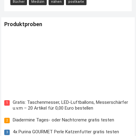
Bücher
Medizin
nähen
postkarte
Produktproben
Kostenloses Check24 Trikot zur Fußball EM 2024 von Puma
Gratis: Taschenmesser, LED-Luftballons, Messerschärfer
1
u.v.m – 20 Artikel für 0,00 Euro bestellen
Diadermine Tages- oder Nachtcreme gratis testen
2
4x Purina GOURMET Perle Katzenfutter gratis testen
3