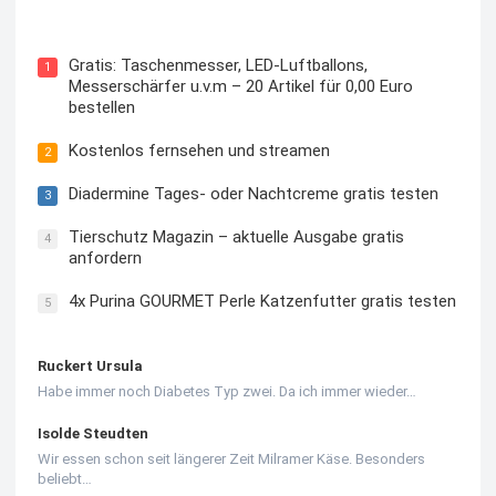
Kostenloses Check24 Trikot zur Fußball EM 2024 von
Puma
Gratis: Taschenmesser, LED-Luftballons,
1
Messerschärfer u.v.m – 20 Artikel für 0,00 Euro
bestellen
Kostenlos fernsehen und streamen
2
Diadermine Tages- oder Nachtcreme gratis testen
3
Tierschutz Magazin – aktuelle Ausgabe gratis
4
anfordern
4x Purina GOURMET Perle Katzenfutter gratis testen
5
Ruckert Ursula
Habe immer noch Diabetes Typ zwei. Da ich immer wieder…
Isolde Steudten
Wir essen schon seit längerer Zeit Milramer Käse. Besonders
beliebt…