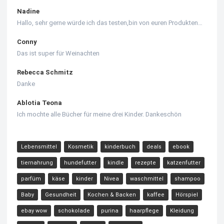
Nadine
Hallo, sehr gerne würde ich das testen,bin von euren Produkten…
Conny
Das ist super für Weinachten
Rebecca Schmitz
Danke
Ablotia Teona
Ich mochte alle Bücher für meine drei Kinder. Dankeschön
Lebensmittel
Kosmetik
kinderbuch
deals
ebook
tiernahrung
hundefutter
kindle
rezepte
katzenfutter
parfüm
käse
kinder
Nivea
waschmittel
shampoo
Baby
Gesundheit
Kochen & Backen
kaffee
Hörspiel
ebay wow
schokolade
purina
haarpflege
Kleidung