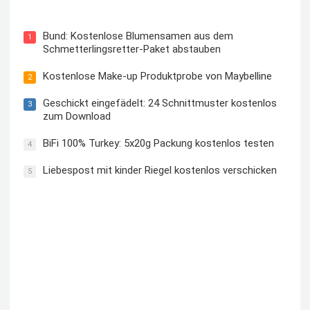
Blutzuckermessgerät kostenlos testen und behalten
Bund: Kostenlose Blumensamen aus dem
1
Schmetterlingsretter-Paket abstauben
Kostenlose Make-up Produktprobe von Maybelline
2
Geschickt eingefädelt: 24 Schnittmuster kostenlos
3
zum Download
BiFi 100% Turkey: 5x20g Packung kostenlos testen
4
Liebespost mit kinder Riegel kostenlos verschicken
5