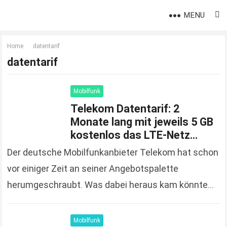
MENU
Home
datentarif
datentarif
Mobilfunk
Telekom Datentarif: 2
Monate lang mit jeweils 5 GB
kostenlos das LTE-Netz
testen
Der deutsche Mobilfunkanbieter Telekom hat schon
vor einiger Zeit an seiner Angebotspalette
herumgeschraubt. Was dabei heraus kam könnte
fast an einen verfrühten Aprilscherz erinnern. Doch
um einen Scherz handelt es…
Read more
Mobilfunk