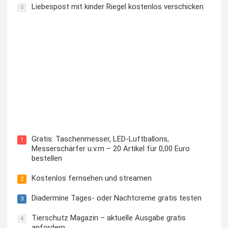
Liebespost mit kinder Riegel kostenlos verschicken
5
Kostenloses Check24 Trikot zur Fußball EM 2024 von
Puma
Gratis: Taschenmesser, LED-Luftballons,
1
Messerschärfer u.v.m – 20 Artikel für 0,00 Euro
bestellen
Kostenlos fernsehen und streamen
2
Diadermine Tages- oder Nachtcreme gratis testen
3
Tierschutz Magazin – aktuelle Ausgabe gratis
4
anfordern