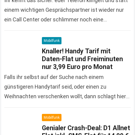
Ihr kennt das sicher: euer Telefon klingelt und statt
einem wichtigen Gesprächspartner ist wieder nur
ein Call Center oder schlimmer noch eine
Bandansage dran. Mit „Frank geht ran“ könnt ihr…
Read more
Mobilfunk
Knaller! Handy Tarif mit
Daten-Flat und Freiminuten
nur 3,99 Euro pro Monat
Falls ihr selbst auf der Suche nach einem
günstigeren Handytarif seid, oder einen zu
Weihnachten verschenken wollt, dann schlagt hier
zu: Folgende Leistungen sind im Vertrag enthalten:
1 GB Daten-Flat…
Read more
Mobilfunk
Genialer Crash-Deal: D1 Allnet