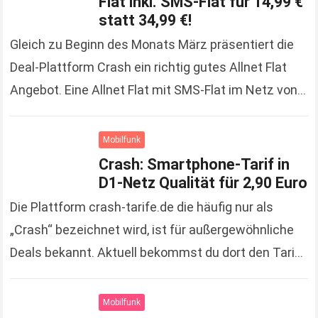
Flat inkl. SMS-Flat für 14,99 €
statt 34,99 €!
Gleich zu Beginn des Monats März präsentiert die
Deal-Plattform Crash ein richtig gutes Allnet Flat
Angebot. Eine Allnet Flat mit SMS-Flat im Netz von
T-Mobile (D1), für nur 14,99 Euro/Monat!…
Read more
Mobilfunk
Crash: Smartphone-Tarif in
D1-Netz Qualität für 2,90 Euro
Die Plattform crash-tarife.de die häufig nur als
„Crash“ bezeichnet wird, ist für außergewöhnliche
Deals bekannt. Aktuell bekommst du dort den Tarif:
Telekom Talk Easy 100 für effektiv nur 2,90 Euro…
Read more
Mobilfunk