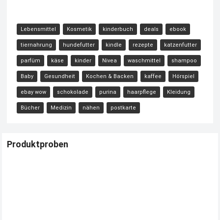
Lebensmittel
Kosmetik
kinderbuch
deals
ebook
tiernahrung
hundefutter
kindle
rezepte
katzenfutter
parfüm
käse
kinder
Nivea
waschmittel
shampoo
Baby
Gesundheit
Kochen & Backen
kaffee
Hörspiel
ebay wow
schokolade
purina
haarpflege
Kleidung
Bücher
Medizin
nähen
postkarte
Produktproben