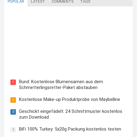
POPULAR
LATEST
COMMENTS
TAGS
Blutzuckermessgerät kostenlos testen und behalten
Bund: Kostenlose Blumensamen aus dem
1
Schmetterlingsretter-Paket abstauben
Kostenlose Make-up Produktprobe von Maybelline
2
Geschickt eingefädelt: 24 Schnittmuster kostenlos
3
zum Download
BiFi 100% Turkey: 5x20g Packung kostenlos testen
4