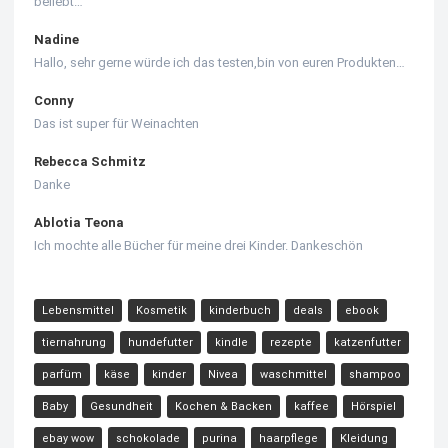
beliebt…
Nadine
Hallo, sehr gerne würde ich das testen,bin von euren Produkten…
Conny
Das ist super für Weinachten
Rebecca Schmitz
Danke
Ablotia Teona
Ich mochte alle Bücher für meine drei Kinder. Dankeschön
Lebensmittel
Kosmetik
kinderbuch
deals
ebook
tiernahrung
hundefutter
kindle
rezepte
katzenfutter
parfüm
käse
kinder
Nivea
waschmittel
shampoo
Baby
Gesundheit
Kochen & Backen
kaffee
Hörspiel
ebay wow
schokolade
purina
haarpflege
Kleidung