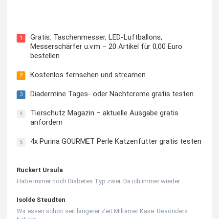
Kostenloses Check24 Trikot zur Fußball EM 2024 von
Puma
Gratis: Taschenmesser, LED-Luftballons,
1
Messerschärfer u.v.m – 20 Artikel für 0,00 Euro
bestellen
Kostenlos fernsehen und streamen
2
Diadermine Tages- oder Nachtcreme gratis testen
3
Tierschutz Magazin – aktuelle Ausgabe gratis
4
anfordern
4x Purina GOURMET Perle Katzenfutter gratis testen
5
Ruckert Ursula
Habe immer noch Diabetes Typ zwei. Da ich immer wieder…
Isolde Steudten
Wir essen schon seit längerer Zeit Milramer Käse. Besonders