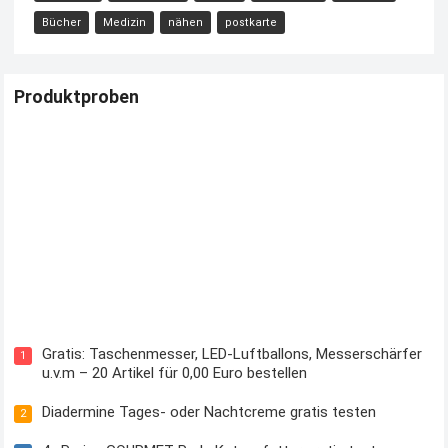
Bücher
Medizin
nähen
postkarte
Produktproben
Kostenloses Check24 Trikot zur Fußball EM 2024 von Puma
Gratis: Taschenmesser, LED-Luftballons, Messerschärfer
1
u.v.m – 20 Artikel für 0,00 Euro bestellen
Diadermine Tages- oder Nachtcreme gratis testen
2