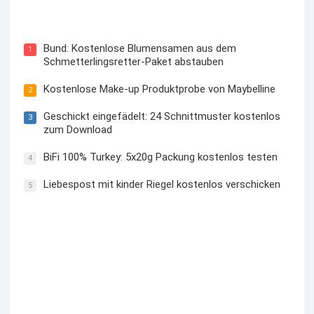
Blutzuckermessgerät kostenlos testen und behalten
Bund: Kostenlose Blumensamen aus dem
1
Schmetterlingsretter-Paket abstauben
Kostenlose Make-up Produktprobe von Maybelline
2
Geschickt eingefädelt: 24 Schnittmuster kostenlos
3
zum Download
BiFi 100% Turkey: 5x20g Packung kostenlos testen
4
Liebespost mit kinder Riegel kostenlos verschicken
5