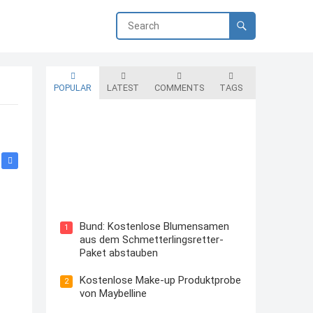
POPULAR
LATEST
COMMENTS
TAGS
Blutzuckermessgerät kostenlos
testen und behalten
Bund: Kostenlose Blumensamen
1
aus dem Schmetterlingsretter-
Paket abstauben
Kostenlose Make-up Produktprobe
2
von Maybelline