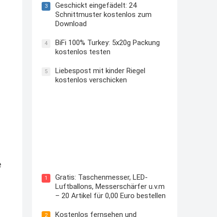
Geschickt eingefädelt: 24
3
Schnittmuster kostenlos zum
Download
BiFi 100% Turkey: 5x20g Packung
4
kostenlos testen
Liebespost mit kinder Riegel
5
kostenlos verschicken
Kostenloses Check24 Trikot zur
Fußball EM 2024 von Puma
e
Gratis: Taschenmesser, LED-
1
Luftballons, Messerschärfer u.v.m
– 20 Artikel für 0,00 Euro bestellen
Kostenlos fernsehen und
2