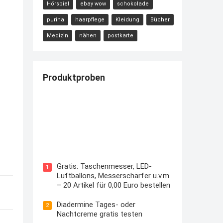
Hörspiel
ebay wow
schokolade
purina
haarpflege
Kleidung
Bücher
Medizin
nähen
postkarte
Produktproben
Kostenloses Check24 Trikot zur
Fußball EM 2024 von Puma
Gratis: Taschenmesser, LED-
1
Luftballons, Messerschärfer u.v.m
– 20 Artikel für 0,00 Euro bestellen
Diadermine Tages- oder
2
Nachtcreme gratis testen