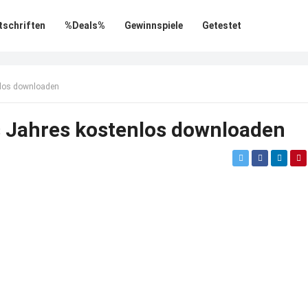
tschriften
%Deals%
Gewinnspiele
Getestet
nlos downloaden
s Jahres kostenlos downloaden