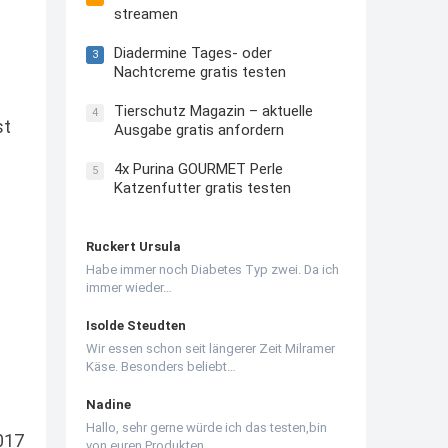
streamen
Diadermine Tages- oder
3
Nachtcreme gratis testen
Tierschutz Magazin – aktuelle
4
st
Ausgabe gratis anfordern
4x Purina GOURMET Perle
5
Katzenfutter gratis testen
Ruckert Ursula
Habe immer noch Diabetes Typ zwei. Da ich
immer wieder…
Isolde Steudten
Wir essen schon seit längerer Zeit Milramer
Käse. Besonders beliebt…
Nadine
Hallo, sehr gerne würde ich das testen,bin
017
von euren Produkten…