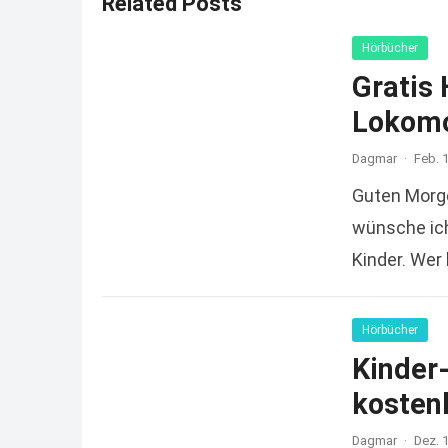
Related Posts
Hörbücher
Gratis 
Lokomo
Dagmar
·
Feb. 
Guten Morg
wünsche ich
Kinder. Wer
Hörbücher
Kinder-
kosten
Dagmar
·
Dez. 