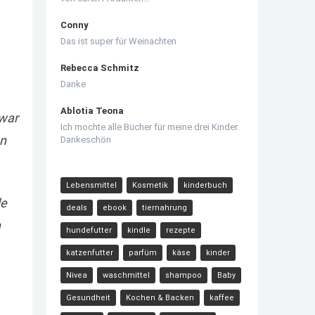
Conny
Das ist super für Weinachten
Rebecca Schmitz
Danke
Ablotia Teona
 war
Ich mochte alle Bücher für meine drei Kinder.
en
Dankeschön
Lebensmittel
Kosmetik
kinderbuch
de
deals
ebook
tiernahrung
n
hundefutter
kindle
rezepte
katzenfutter
parfüm
käse
kinder
Nivea
waschmittel
shampoo
Baby
Gesundheit
Kochen & Backen
kaffee