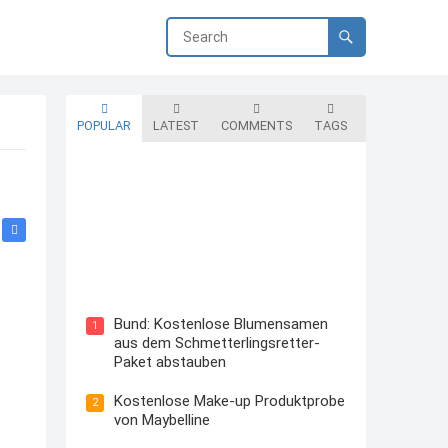
POPULAR
LATEST
COMMENTS
TAGS
Blutzuckermessgerät kostenlos
testen und behalten
Bund: Kostenlose Blumensamen
1
aus dem Schmetterlingsretter-
Paket abstauben
Kostenlose Make-up Produktprobe
2
von Maybelline