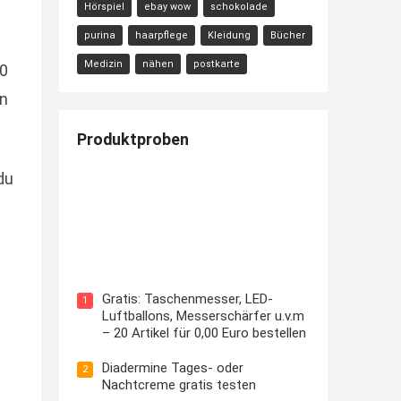
Hörspiel
ebay wow
schokolade
purina
haarpflege
Kleidung
Bücher
Medizin
nähen
postkarte
40
on
Produktproben
du
Kostenloses Check24 Trikot zur
Fußball EM 2024 von Puma
Gratis: Taschenmesser, LED-
1
Luftballons, Messerschärfer u.v.m
– 20 Artikel für 0,00 Euro bestellen
Diadermine Tages- oder
2
Nachtcreme gratis testen