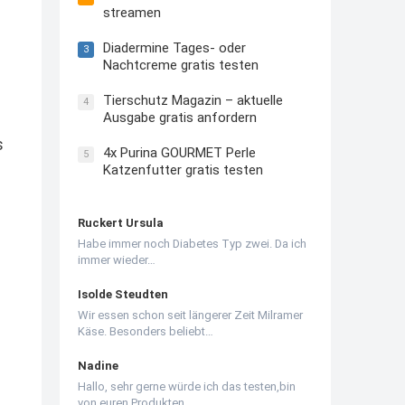
streamen
Diadermine Tages- oder
3
Nachtcreme gratis testen
Tierschutz Magazin – aktuelle
4
Ausgabe gratis anfordern
s
4x Purina GOURMET Perle
5
Katzenfutter gratis testen
Ruckert Ursula
Habe immer noch Diabetes Typ zwei. Da ich
immer wieder…
Isolde Steudten
Wir essen schon seit längerer Zeit Milramer
Käse. Besonders beliebt…
Nadine
Hallo, sehr gerne würde ich das testen,bin
von euren Produkten…