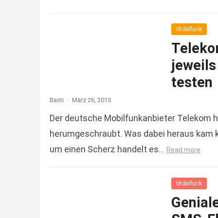
Mobilfunk
Teleko
jeweil
testen
Basti
·
März 26, 2015
Der deutsche Mobilfunkanbieter Telekom ha
herumgeschraubt. Was dabei heraus kam kön
um einen Scherz handelt es…
Read more
Mobilfunk
Geniale