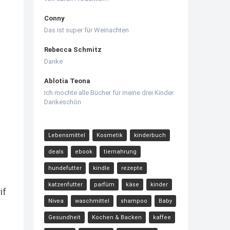
Conny
Das ist super für Weinachten
Rebecca Schmitz
Danke
Ablotia Teona
Ich mochte alle Bücher für meine drei Kinder.
Dankeschön
Lebensmittel
Kosmetik
kinderbuch
deals
ebook
tiernahrung
hundefutter
kindle
rezepte
katzenfutter
parfüm
käse
kinder
if
Nivea
waschmittel
shampoo
Baby
Gesundheit
Kochen & Backen
kaffee