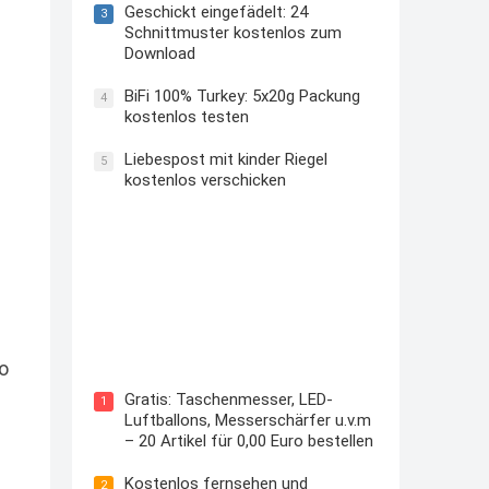
Geschickt eingefädelt: 24
3
Schnittmuster kostenlos zum
Download
BiFi 100% Turkey: 5x20g Packung
4
kostenlos testen
Liebespost mit kinder Riegel
5
kostenlos verschicken
Kostenloses Check24 Trikot zur
Fußball EM 2024 von Puma
o
Gratis: Taschenmesser, LED-
1
Luftballons, Messerschärfer u.v.m
– 20 Artikel für 0,00 Euro bestellen
Kostenlos fernsehen und
2