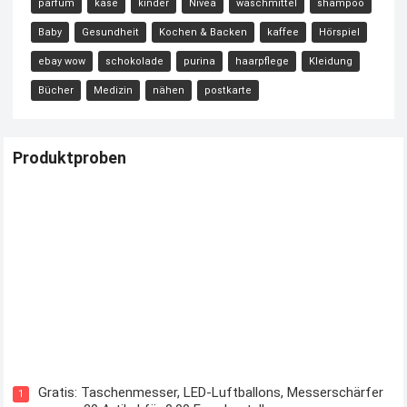
parfüm
käse
kinder
Nivea
waschmittel
shampoo
Baby
Gesundheit
Kochen & Backen
kaffee
Hörspiel
ebay wow
schokolade
purina
haarpflege
Kleidung
Bücher
Medizin
nähen
postkarte
Produktproben
Kostenloses Check24 Trikot zur Fußball EM 2024 von Puma
Gratis: Taschenmesser, LED-Luftballons, Messerschärfer
1