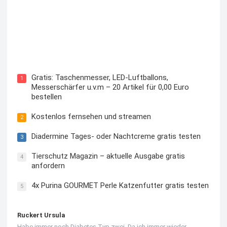
Kostenloses Check24 Trikot zur Fußball EM 2024 von
Puma
Gratis: Taschenmesser, LED-Luftballons,
1
Messerschärfer u.v.m – 20 Artikel für 0,00 Euro
bestellen
Kostenlos fernsehen und streamen
2
Diadermine Tages- oder Nachtcreme gratis testen
3
Tierschutz Magazin – aktuelle Ausgabe gratis
4
anfordern
4x Purina GOURMET Perle Katzenfutter gratis testen
5
Ruckert Ursula
Habe immer noch Diabetes Typ zwei. Da ich immer wieder…