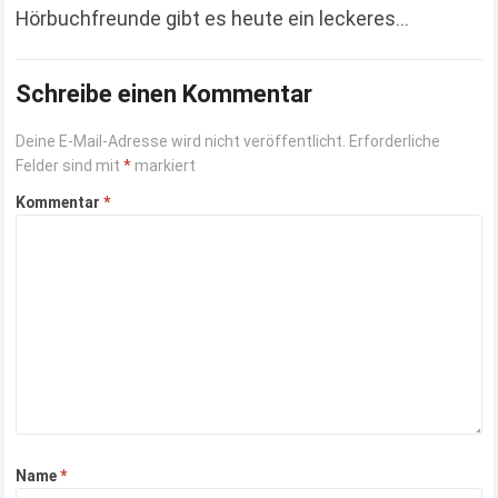
Hörbuchfreunde gibt es heute ein leckeres
Schmankerl. Ihr bekommt, dank Gutscheincode, ein
kostenloses Hörbuch. So bekommt ihr…
Schreibe einen Kommentar
Read more
Deine E-Mail-Adresse wird nicht veröffentlicht.
Erforderliche
Felder sind mit
*
markiert
Kommentar
*
Name
*