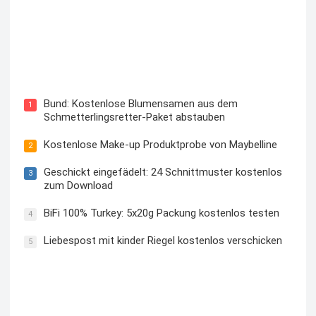
Blutzuckermessgerät kostenlos testen und behalten
Bund: Kostenlose Blumensamen aus dem
1
Schmetterlingsretter-Paket abstauben
Kostenlose Make-up Produktprobe von Maybelline
2
Geschickt eingefädelt: 24 Schnittmuster kostenlos
3
zum Download
BiFi 100% Turkey: 5x20g Packung kostenlos testen
4
Liebespost mit kinder Riegel kostenlos verschicken
5