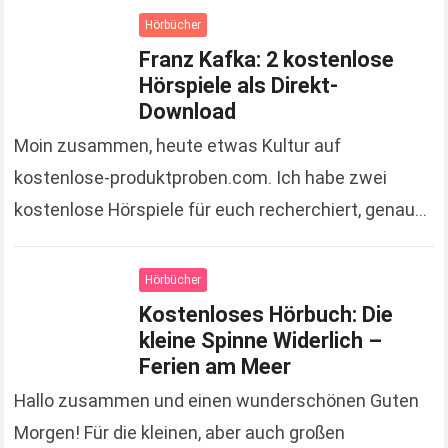
Hörbücher
Franz Kafka: 2 kostenlose
Hörspiele als Direkt-
Download
Moin zusammen, heute etwas Kultur auf
kostenlose-produktproben.com. Ich habe zwei
kostenlose Hörspiele für euch recherchiert, genau
das Richtige für die kommenden langen Herbst- und
Winterabende. » Hier kostenloses Hörspiel „Das…
Hörbücher
Read more
Kostenloses Hörbuch: Die
kleine Spinne Widerlich –
Ferien am Meer
Hallo zusammen und einen wunderschönen Guten
Morgen! Für die kleinen, aber auch großen