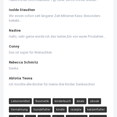
Isolde Steudten
Wir essen schon seit längerer Zeit Milramer Käse. Besonders
beliebt…
Nadine
Hallo, sehr gerne würde ich das testen,bin von euren Produkten…
Conny
Das ist super für Weinachten
Rebecca Schmitz
Danke
Ablotia Teona
Ich mochte alle Bücher für meine drei Kinder. Dankeschön
Lebensmittel
Kosmetik
kinderbuch
deals
ebook
tiernahrung
hundefutter
kindle
rezepte
katzenfutter