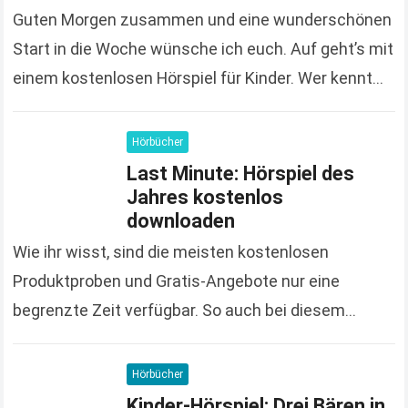
Guten Morgen zusammen und eine wunderschönen
Start in die Woche wünsche ich euch. Auf geht’s mit
einem kostenlosen Hörspiel für Kinder. Wer kennt
ihn nicht, den Jim Knopf und erinnert…
Read more
Hörbücher
Last Minute: Hörspiel des
Jahres kostenlos
downloaden
Wie ihr wisst, sind die meisten kostenlosen
Produktproben und Gratis-Angebote nur eine
begrenzte Zeit verfügbar. So auch bei diesem
Hörspiel, das ihr nur noch bis zum 23. Januar
kostenlos downloaden…
Read more
Hörbücher
Kinder-Hörspiel: Drei Bären in