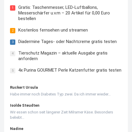
Gratis: Taschenmesser, LED-Luftballons,
1
Messerschärfer u.v.m – 20 Artikel für 0,00 Euro
bestellen
Kostenlos fernsehen und streamen
2
Diadermine Tages- oder Nachtcreme gratis testen
3
Tierschutz Magazin – aktuelle Ausgabe gratis
4
anfordern
4x Purina GOURMET Perle Katzenfutter gratis testen
5
Ruckert Ursula
Habe immer noch Diabetes Typ zwei. Da ich immer wieder…
Isolde Steudten
Wir essen schon seit längerer Zeit Milramer Käse. Besonders
beliebt…
Nadine