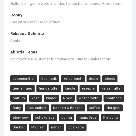
Hallo, sehr gerne würde ich das testen,bin von euren Produkten…
Conny
Das ist super für Weinachten
Rebecca Schmitz
Danke
Ablotia Teona
Ich mochte alle Bücher für meine drei Kinder. Dankeschön
Lebensmittel
Kosmetik
kinderbuch
deals
ebook
tiernahrung
hundefutter
kindle
rezepte
katzenfutter
parfüm
käse
kinder
Nivea
waschmittel
shampoo
Baby
Gesundheit
Kochen & Backen
kaffee
Hörspiel
ebay wow
schokolade
purina
haarpflege
Kleidung
Bücher
Medizin
nähen
postkarte