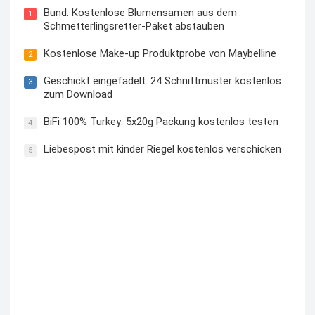
Bund: Kostenlose Blumensamen aus dem
1
Schmetterlingsretter-Paket abstauben
Kostenlose Make-up Produktprobe von Maybelline
2
Geschickt eingefädelt: 24 Schnittmuster kostenlos
3
zum Download
BiFi 100% Turkey: 5x20g Packung kostenlos testen
4
Liebespost mit kinder Riegel kostenlos verschicken
5
Kostenloses Check24 Trikot zur Fußball EM 2024 von
Puma