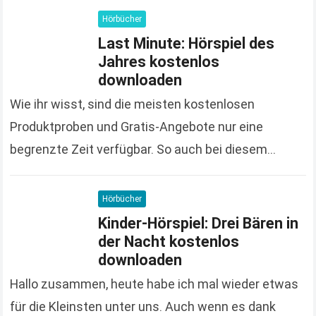
Hörbücher
Last Minute: Hörspiel des
Jahres kostenlos
downloaden
Wie ihr wisst, sind die meisten kostenlosen
Produktproben und Gratis-Angebote nur eine
begrenzte Zeit verfügbar. So auch bei diesem
Hörspiel, das ihr nur noch bis zum 23. Januar
kostenlos downloaden…
Read more
Hörbücher
Kinder-Hörspiel: Drei Bären in
der Nacht kostenlos
downloaden
Hallo zusammen, heute habe ich mal wieder etwas
für die Kleinsten unter uns. Auch wenn es dank