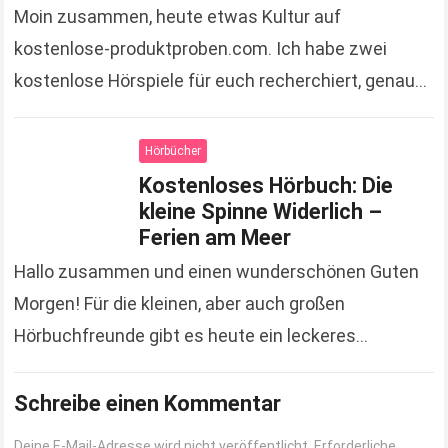
Moin zusammen, heute etwas Kultur auf
kostenlose-produktproben.com. Ich habe zwei
kostenlose Hörspiele für euch recherchiert, genau
das Richtige für die kommenden langen Herbst- und
Winterabende. » Hier kostenloses Hörspiel „Das…
Hörbücher
Read more
Kostenloses Hörbuch: Die
kleine Spinne Widerlich –
Ferien am Meer
Hallo zusammen und einen wunderschönen Guten
Morgen! Für die kleinen, aber auch großen
Hörbuchfreunde gibt es heute ein leckeres
Schmankerl. Ihr bekommt, dank Gutscheincode, ein
kostenloses Hörbuch. So bekommt ihr…
Schreibe einen Kommentar
Read more
Deine E-Mail-Adresse wird nicht veröffentlicht.
Erforderliche