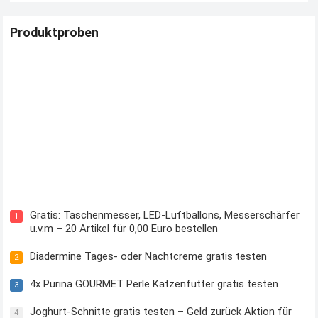
Produktproben
Kostenloses Check24 Trikot zur Fußball EM 2024 von Puma
Gratis: Taschenmesser, LED-Luftballons, Messerschärfer
1
u.v.m – 20 Artikel für 0,00 Euro bestellen
Diadermine Tages- oder Nachtcreme gratis testen
2
4x Purina GOURMET Perle Katzenfutter gratis testen
3
Joghurt-Schnitte gratis testen – Geld zurück Aktion für
4